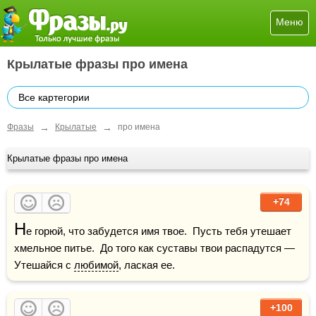
Меню
Крылатые фразы про имена
Все картегории
→
→
Фразы
Крылатые
про имена
Крылатые фразы про имена
+74
Н
е горюй, что забудется имя твое.  Пусть тебя утешает 
хмельное питье.  До того как суставы твои распадутся —  
Утешайся с 
любимой
, лаская ее.
+100