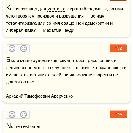
К
акая разница для 
мертвых
, сирот и бездомных, во имя 
чего творятся произвол и разрушения — во имя 
тоталитаризма или во имя священной демократии и 
либерализма?      Махатма Ганди
+92
Б
ыло много художников, скульпторов, рисовавших и 
лепивших во много раз лучше нынешних. К сожалению, ни 
имена этих великих людей, ни их великие творения не 
дошли до нас.

Аркадий Тимофеевич Аверченко
+56
N
omen est omen. 
