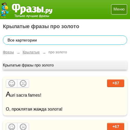
Меню
Крылатые фразы про золото
Все картегории
→
→
Фразы
Крылатые
про золото
Крылатые фразы про золото
+87
A
uri sacra fames! 

О, проклятая жажда золота!
+67