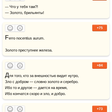
— Что у тебя там?!

— Золото, брильянты!
+75
F
erro nocentius aurum. 

Золото преступнее железа.
+84
Д
ля того, кто за внешностью видит нутро,

Зло с добром — словно золото и серебро.

Ибо то и другое — дается на время,

Ибо кончатся скоро и зло, и добро.
+73