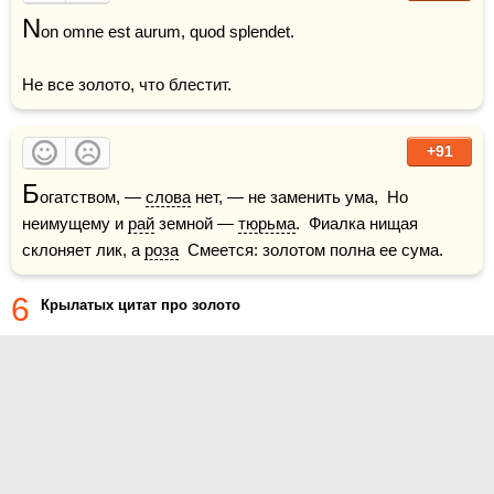
N
on omne est aurum, quod splendet. 

Не все золото, что блестит.
+91
Б
огатством, — 
слова
 нет, — не заменить ума,  Но 
неимущему и 
рай
 земной — 
тюрьма
.  Фиалка нищая 
склоняет лик, а 
роза
  Смеется: золотом полна ее сума.
6
Крылатых цитат про золото