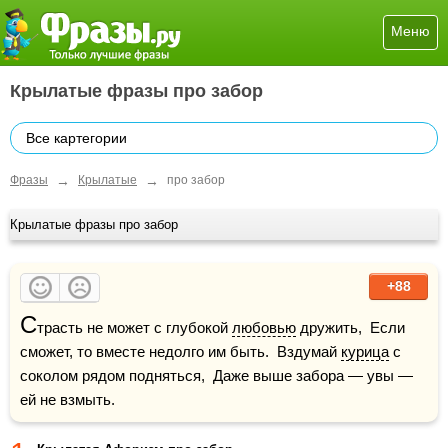
Меню
Крылатые фразы про забор
Все картегории
→
→
Фразы
Крылатые
про забор
Крылатые фразы про забор
+88
С
трасть не может с глубокой 
любовью
 дружить,  Если 
сможет, то вместе недолго им быть.  Вздумай 
курица
 с 
соколом рядом подняться,  Даже выше забора — увы — 
ей не взмыть.