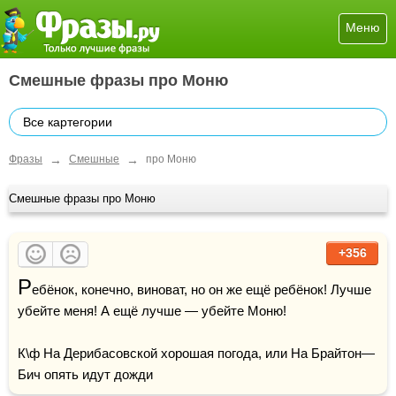
Меню
Смешные фразы про Моню
Все картегории
→
→
Фразы
Смешные
про Моню
Смешные фразы про Моню
+356
Р
ебёнок, конечно, виноват, но он же ещё ребёнок! Лучше 
убейте меня! А ещё лучше — убейте Моню!

К\ф На Дерибасовской хорошая погода, или На Брайтон—
Бич опять идут дожди