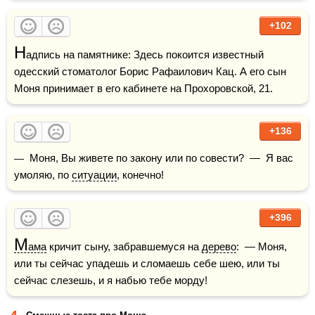
+102
Н
адпись на памятнике: Здесь покоится известный 
одесский стоматолог Борис Рафаилович Кац. А его сын 
Моня принимает в его кабинете на Прохоровской, 21.
+136
—  Моня, Вы живете по закону или по совести?  —  Я вас 
умоляю, по 
ситуации
, конечно!
+396
М
ама
 кричит сыну, забравшемуся на 
дерево
:  — Моня, 
или ты сейчас упадешь и сломаешь себе шею, или ты 
сейчас слезешь, и я набью тебе морду!