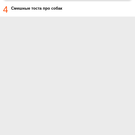
4
Смешные тоста про собак
О проекте
Контакты
Условия использования
Политика конфиденциальности