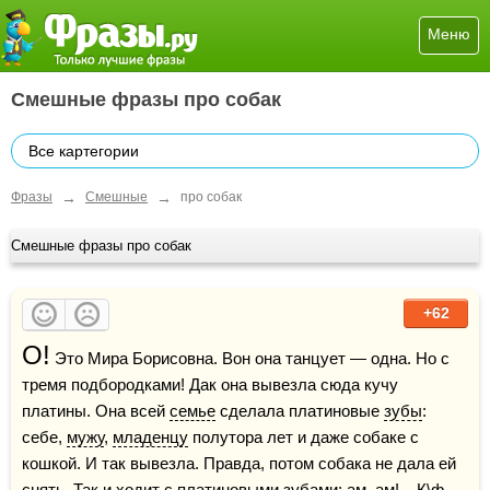
Меню
Смешные фразы про собак
Все картегории
→
→
Фразы
Смешные
про собак
Смешные фразы про собак
+62
О!
 Это Мира Борисовна. Вон она танцует — одна. Но с 
тремя подбородками! Дак она вывезла сюда кучу 
платины. Она всей 
семье
 сделала платиновые 
зубы
: 
себе, 
мужу
, 
младенцу
 полутора лет и даже собаке с 
кошкой. И так вывезла. Правда, потом собака не дала ей 
снять. Так и ходит с платиновыми зубами: ам, ам!    К\ф 