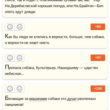
На Дерибасовской хорошая погода, или На Брайтон—Бич 
опять идут дожди
+85
К
ак бы люди не клялись в верности, больше, чем собаки, 
о верности не знает никто.
+97
П
ропала собака, бультерьер. Нашедшему — царство 
небесное...
+106
Б
егающие за 
машинами
 собаки это 
души
 уволенных 
гаишников!