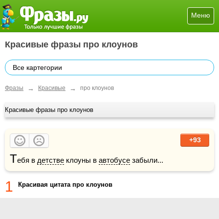
Меню
Красивые фразы про клоунов
Все картегории
→
→
Фразы
Красивые
про клоунов
Красивые фразы про клоунов
+93
Т
ебя в 
детстве
 клоуны в 
автобусе
 забыли...
1
Красивая цитата про клоунов