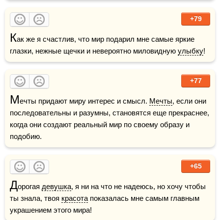
+79
К
ак же я счастлив, что мир подарил мне самые яркие 
глазки, нежные щечки и невероятно миловидную 
улыбку
!
+77
М
ечты придают миру интерес и смысл. 
Мечты
, если они 
последовательны и разумны, становятся еще прекраснее, 
когда они создают реальный мир по своему образу и 
подобию.
+65
Д
орогая 
девушка
, я ни на что не надеюсь, но хочу чтобы 
ты знала, твоя 
красота
 показалась мне самым главным 
украшением этого мира!