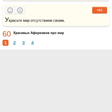
+61
У
красьте мир отсутствием своим.
60
Красивых Афоризмов про мир
1
2
3
4