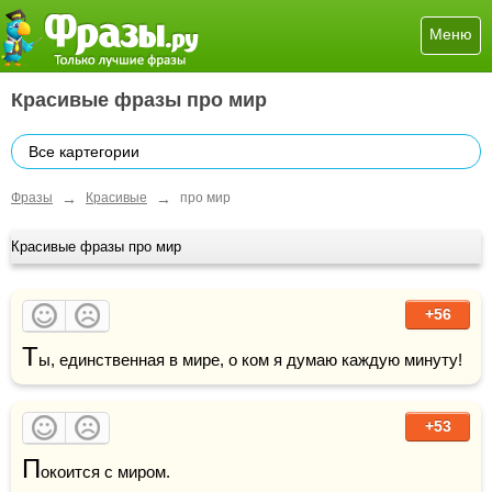
Меню
Красивые фразы про мир
Все картегории
→
→
Фразы
Красивые
про мир
Красивые фразы про мир
+56
Т
+53
П
окоится с миром. 
