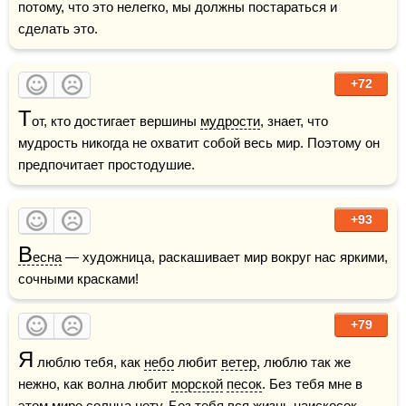
потому, что это нелегко, мы должны постараться и 
сделать это.
+72
Т
от, кто достигает вершины 
мудрости
, знает, что 
мудрость никогда не охватит собой весь мир. Поэтому он 
предпочитает простодушие.
+93
В
есна
 — художница, раскашивает мир вокруг нас яркими, 
сочными красками!
+79
Я
 люблю тебя, как 
небо
 любит 
ветер
, люблю так же 
нежно, как волна любит 
морской
песок
. Без тебя мне в 
этом мире солнца нету. Без тебя вся жизнь наискосок.  