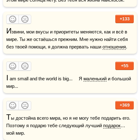
+133
И
звини, мои вкусы и приоритеты меняются, как и всё в 
мире. Ты же остаёшься прежним. Мне нужно найти себя 
без твоей помощи, я должна прервать наши 
отношения
.
+55
I
 am small and the world is big...     Я 
маленький
 и большой 
мир...
+369
Т
ы достойна всего мира, но я не могу тебе подарить его. 
Поэтому я подарю тебе следующий лучший 
подарок
… 
мой мир.