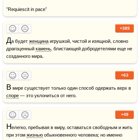
"Requiescit in pace"
+389
Д
а будет 
женщина
 игрушкой, чистой и изящной, словно 
драгоценный 
камень
, блистающей добродетелями еще не 
созданного мира.
+63
В
 мире существует только один способ одержать верх в 
споре
 — это уклониться от него.
+49
Н
елегко, пребывая в миру, оставаться свободным и жить 
при этом 
жизнью
 обыкновенного человека; но именно 