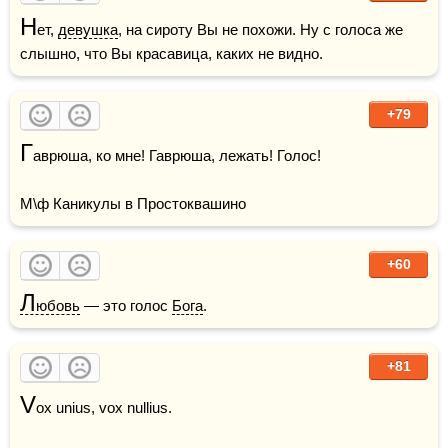
Н
ет, 
девушка
, на сироту Вы не похожи. Ну с голоса же 
слышно, что Вы красавица, каких не видно. 
+79
Г
аврюша, ко мне! Гаврюша, лежать! Голос!

М\ф Каникулы в Простоквашино
+60
Л
юбовь
 — это голос 
Бога
.
+81
V
ox unius, vox nullius. 
