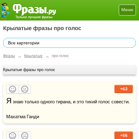
Меню
Крылатые фразы про голос
Все картегории
→
→
Фразы
Крылатые
про голос
Крылатые фразы про голос
+63
Я
 знаю только одного тирана, и это тихий голос совести.

Махатма Ганди
+66