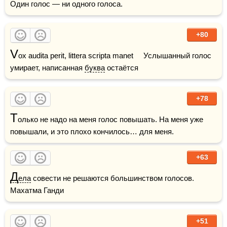
Один голос — ни одного голоса.
+80
V
ox audita perit, littera scripta manet     Услышанный голос 
умирает, написанная 
буква
 остаётся
+78
Т
олько не надо на меня голос повышать. На меня уже 
повышали, и это плохо кончилось… для меня.
+63
Д
ела
 совести не решаются большинством голосов.    
Махатма Ганди
+51