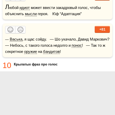
Л
юбой 
идиот
 может ввести закадровый голос, чтобы 
объяснить 
мысли
 героя.    К\ф “Адаптация”
+81
— 
Васька
, я щас сойду.   — Шо укачало, Давид Маркович?   
— Небось, с такого голоса недолго и 
понос
!   — Так то ж 
секретное 
оружие
 на 
бандитов
! 
10
Крылатых фраз про голос