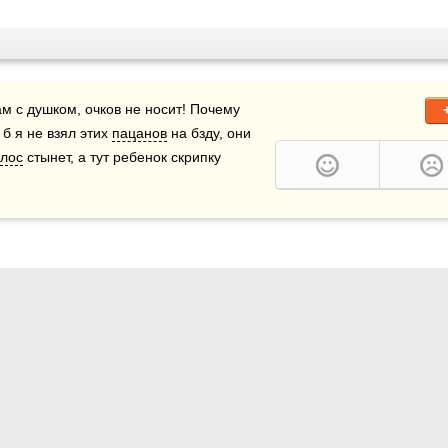
б я не взял этих 
пацанов
 на бзду, они 
олос
 стынет, а тут ребенок скрипку 