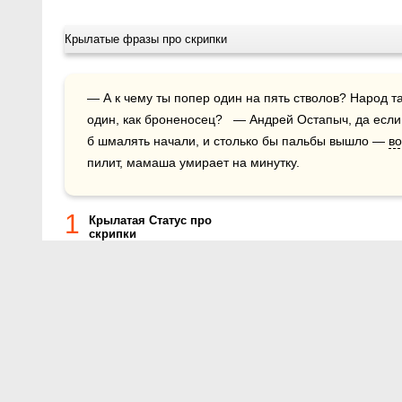
Крылатые фразы про скрипки
— А к чему ты попер один на пять стволов? Народ там с душком, очков не носит! Почему 
один, как броненосец?   — Андрей Остапыч, да если 
б шмалять начали, и столько бы пальбы вышло — 
в
пилит, мамаша умирает на минутку. 
1
Крылатая Статус про
скрипки