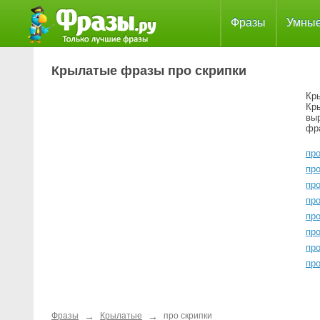
Фразы
Умны
Крылатые фразы про скрипки
Кр
Кр
вы
фр
пр
пр
про
про
пр
пр
пр
пр
→
→
Фразы
Крылатые
про скрипки