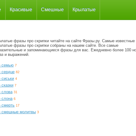
е
Красивые
Смешные
Крылатые
ылатые фразы про скрипки читайте на сайте Фразы.ру. Самые известные
ылатые фразы про скрипки собраны на нашем сайте. Все самые
разительные и запоминающиеся фразы для вас. Ежедневно более 100 н
аз и выражений.
о семью
7
о сердце
82
 сиськи
4
 сказки
7
о слова
31
о слона
6
о смерть
17
о смешные молитвы
3