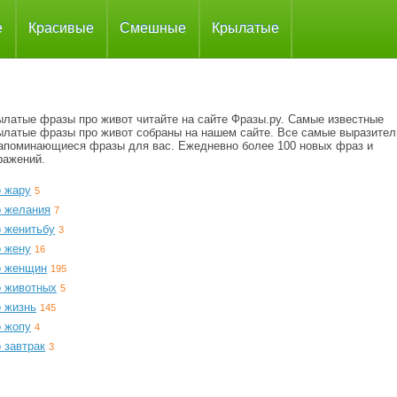
е
Красивые
Смешные
Крылатые
ылатые фразы про живот читайте на сайте Фразы.ру. Самые известные
ылатые фразы про живот собраны на нашем сайте. Все самые выразите
запоминающиеся фразы для вас. Ежедневно более 100 новых фраз и
ражений.
о жару
5
о желания
7
о женитьбу
3
о жену
16
о женщин
195
о животных
5
о жизнь
145
о жопу
4
 завтрак
3