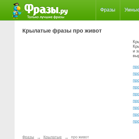
Фразы
Умны
Крылатые фразы про живот
Кр
Кр
и 
вы
пр
пр
пр
пр
пр
пр
пр
пр
про
→
→
Фразы
Крылатые
про живот