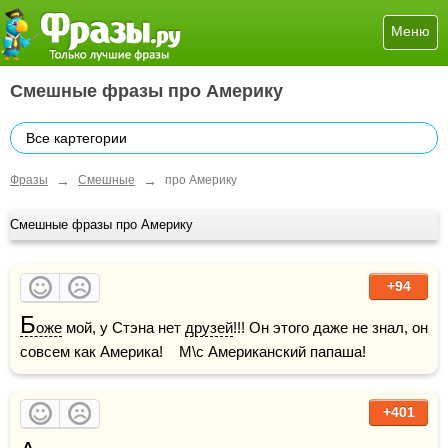
Меню
Смешные фразы про Америку
Все картегории
→
→
Фразы
Смешные
про Америку
Смешные фразы про Америку
+94
Б
оже
 мой, у Стэна нет 
друзей
!!! Он этого даже не знал, он 
совсем как Америка!    М\с Американский папаша!
+401