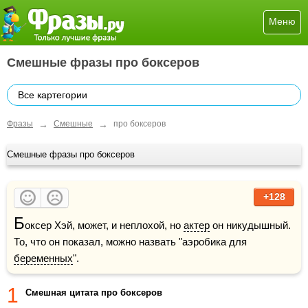
Меню
Смешные фразы про боксеров
Все картегории
→
→
Фразы
Смешные
про боксеров
Смешные фразы про боксеров
+128
Б
оксер Хэй, может, и неплохой, но 
актер
 он никудышный. 
То, что он показал, можно назвать "аэробика для 
беременных
".
1
Смешная цитата про боксеров