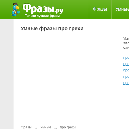
Фразы
Умны
Умные фразы про грехи
Ум
яв
сай
про
про
про
пр
про
→
→
Фразы
Умные
про грехи