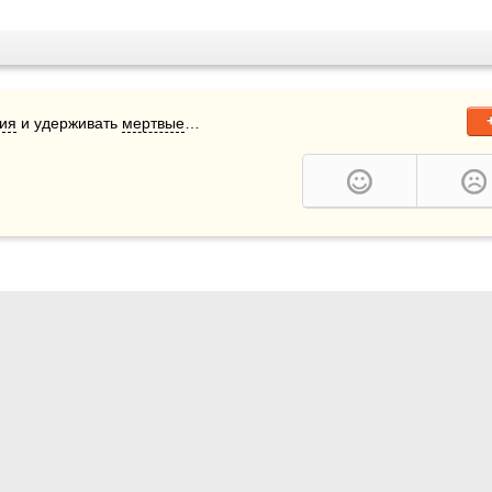
ия
 и удерживать 
мертвые
…