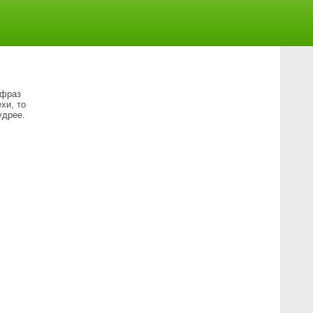
 фраз
хи, то
удрее.