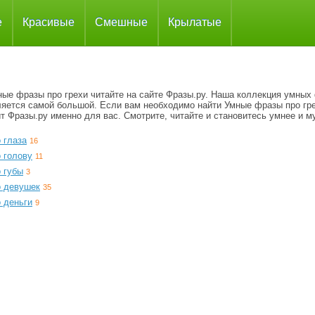
е
Красивые
Смешные
Крылатые
ные фразы про грехи читайте на сайте Фразы.ру. Наша коллекция умных
ляется самой большой. Если вам необходимо найти Умные фразы про гре
т Фразы.ру именно для вас. Смотрите, читайте и становитесь умнее и м
 глаза
16
 голову
11
 губы
3
о девушек
35
 деньги
9