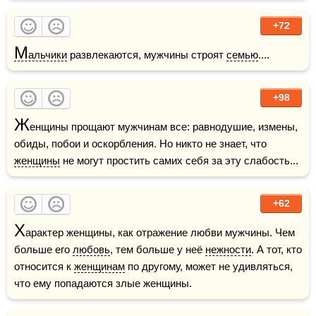
+72
М
альчики
 развлекаются, мужчины строят 
семью
....
+98
Ж
енщины прощают мужчинам все: равнодушие, измены, 
обиды, побои и оскорбления. Но никто не знает, что 
женщины
 не могут простить самих себя за эту слабость... 
+62
Х
арактер женщины, как отражение любви мужчины. Чем 
больше его 
любовь
, тем больше у неё 
нежности
. А тот, кто 
относится к 
женщинам
 по другому, может не удивляться, 
что ему попадаются злые женщины.  