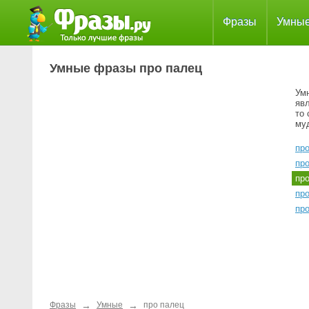
Фразы
Умны
Умные фразы про палец
Ум
яв
то 
му
пр
пр
пр
пр
про
→
→
Фразы
Умные
про палец