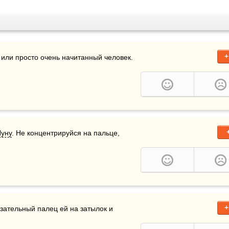
+
 или просто очень начитанный человек. 
Луну
. Не концентрируйся на пальце, 
+
азательный палец ей на затылок и 