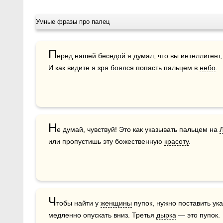
Умные фразы про палец
П
еред нашей беседой я думал, что вы интеллигент,
И как видите я зря боялся попасть пальцем в 
небо
.
Н
е думай, чувствуй! Это как указывать пальцем на 
или пропустишь эту божественную 
красоту
.
Ч
тобы найти у 
женщины
 пупок, нужно поставить ук
медленно опускать вниз. Третья 
дырка
 — это пупок.