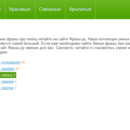
е
Красивые
Смешные
Крылатые
ные фразы про палец читайте на сайте Фразы.ру. Наша коллекция умных
ляется самой большой. Если вам необходимо найти Умные фразы про па
сайт Фразы.ру именно для вас. Смотрите, читайте и становитесь умнее и
дрее.
о отношения
38
о ошибки
22
о палец
3
о парней
6
 партии
3