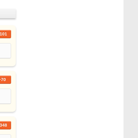
101
+70
348