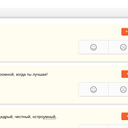
+
ромной, когда ты лучшая!
едрый, честный, остро
умный
, 