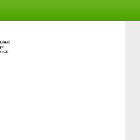
умных
про
тесь