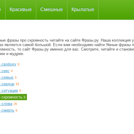
е
Красивые
Смешные
Крылатые
ные фразы про скромность читайте на сайте Фразы.ру. Наша коллекция 
аз является самой большой. Если вам необходимо найти Умные фразы 
омность, то сайт Фразы.ру именно для вас. Смотрите, читайте и станови
нее и мудрее.
о свободу
8
 секс
4
о семью
3
о сердце
43
 ситуации
8
о скромность
5
о слова
26
о смерть
6