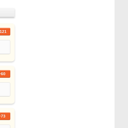
121
+60
+73