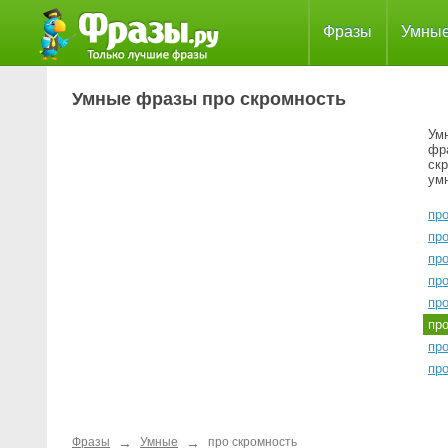
Фразы
Умны
Умные фразы про скромность
Ум
фр
скр
ум
пр
про
пр
пр
про
пр
пр
пр
→
→
Фразы
Умные
про скромность