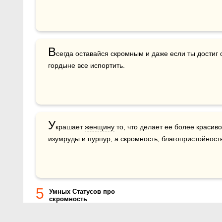
В
сегда оставайся скромным и даже если ты достиг 
гордыне все испортить. 
У
крашает 
женщину
 то, что делает ее более красив
изумруды и пурпур, а скромность, благопристойность
5
Умных Статусов про
скромность