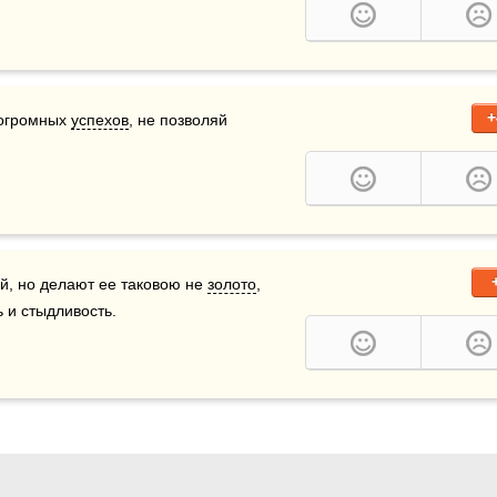
+
огромных 
успехов
, не позволяй 
ой, но делают ее таковою не 
золото
, 
 и стыдливость.