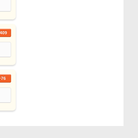
409
+76