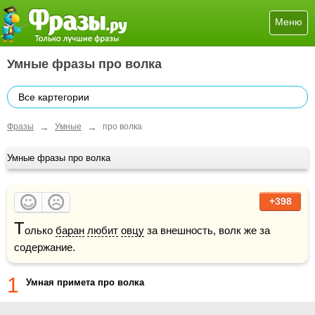
Меню
Умные фразы про волка
Все картегории
→
→
Фразы
Умные
про волка
Умные фразы про волка
+398
Т
олько 
баран
любит
овцу
 за внешность, волк же за 
содержание.
1
Умная примета про волка