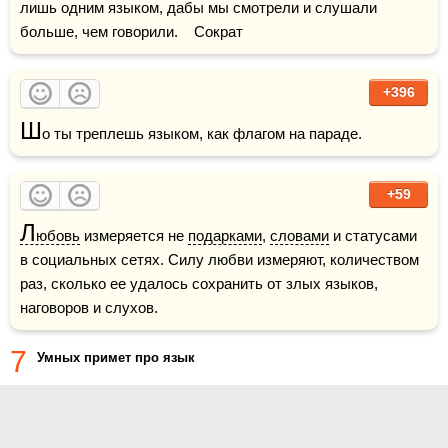
лишь одним языком, дабы мы смотрели и слушали 
больше, чем говорили.    Сократ
+396
Ш
о ты треплешь языком, как флагом на параде.
+59
Л
юбовь
 измеряется не 
подарками
, 
словами
 и статусами 
в социальных сетях. Силу любви измеряют, количеством 
раз, сколько ее удалось сохранить от злых языков, 
наговоров и слухов. 
7
Умных примет про язык