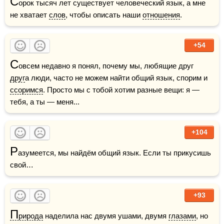
С
орок тысяч лет существует человеческий язык, а мне 
не хватает 
слов
, чтобы описать наши 
отношения
.
+54
С
овсем недавно я понял, почему мы, любящие друг 
друг
а люди, часто не можем найти общий язык, спорим и 
ссоримся
. Просто мы с тобой хотим разные вещи: я — 
тебя, а ты — меня... 
+104
Р
азумеется, мы найдём общий язык. Если ты прикусишь 
свой… 
+93
П
рирода
 наделила нас двумя ушами, двумя 
глазами
, но 