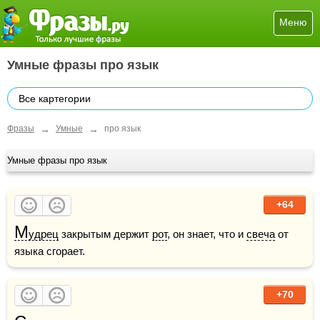
Меню
Умные фразы про язык
Все картегории
→
→
Фразы
Умные
про язык
Умные фразы про язык
+64
М
удрец
 закрытым держит 
рот
, он знает, что и 
свеча
 от 
языка сгорает. 
+70