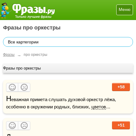
Меню
Фразы про оркестры
Все картегории
→
Фразы
про оркестры
Фразы про оркестры
+58
Н
еважная примета слушать духовой оркестр лёжа, 
особенно в окружении родных, близких, 
цветов
…
+51