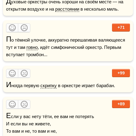
Д
уховые оркестры очень хороши на своём месте — на 
открытом воздухе и на 
расстоянии
 в несколько миль.
+71
П
о тёмной улочке, аккуратно перешагивая валяющееся 
тут и там 
говно
, идёт симфонический оркестр. Первым 
вступает тромбон...
+99
И
ногда первую 
скрипку
 в оркестре играет барабан.
+89
Е
сли у вас нету тёти, ее вам не потерять

И если вы не живете,

То вам и не, то вам и не,
