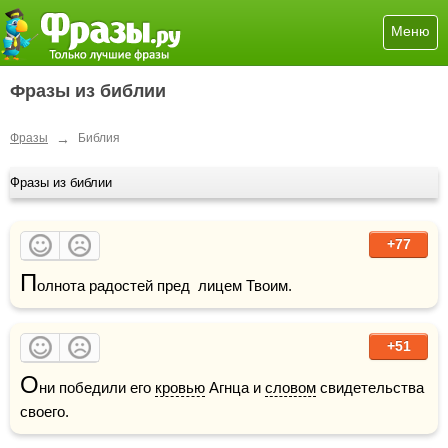
Меню
Фразы из библии
→
Фразы
Библия
Фразы из библии
+77
П
олнота радостей пред  лицем Твоим.
+51
О
ни победили его 
кровью
 Агнца и 
словом
 свидетельства 
своего.