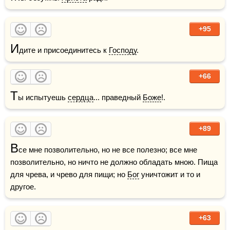
+95
И
дите и присоединитесь к 
Господу
.
+66
Т
ы испытуешь 
сердца
... праведный 
Боже
!.
+89
В
се мне позволительно, но не все полезно; все мне 
позволительно, но ничто не должно обладать мною. Пища 
для чрева, и чрево для пищи; но 
Бог
 уничтожит и то и 
другое.
+63