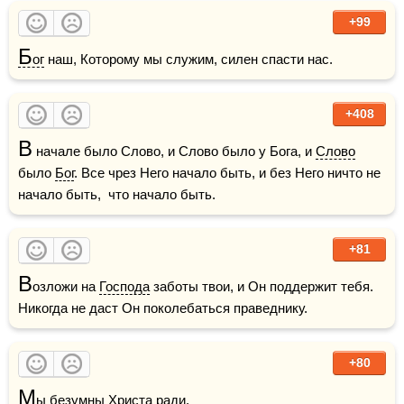
+99
Б
ог
 наш, Которому мы служим, силен спасти нас.
+408
В
 начале было Слово, и Слово было у Бога, и 
Слово
было 
Бог
. Все чрез Него начало быть, и без Него ничто не 
начало быть,  что начало быть.
+81
В
озложи на 
Господа
 заботы твои, и Он поддержит тебя. 
Никогда не даст Он поколебаться праведнику. 
+80
М
ы безумны 
Христа
 ради.