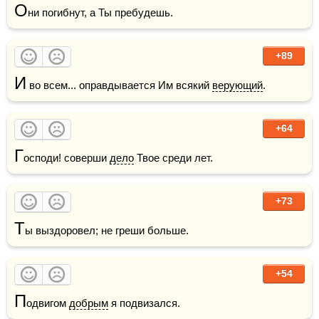
О
ни погибнут, а Ты пребудешь.
+89
И
 во всем... оправдывается Им всякий 
верующий
.
+64
Г
осподи! соверши 
дело
 Твое среди лет.
+73
Т
ы выздоровел; не греши больше.
+54
П
одвигом 
добрым
 я подвизался.