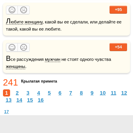
+95
Л
юбите
женщину
, какой вы ее сделали, или делайте ее 
такой, какой вы ее любите.
+54
В
се рассуждения 
мужчин
 не стоят одного чувства 
женщины
.
241
Крылатая примета
1
2
3
4
5
6
7
8
9
10
11
12
13
14
15
16
17