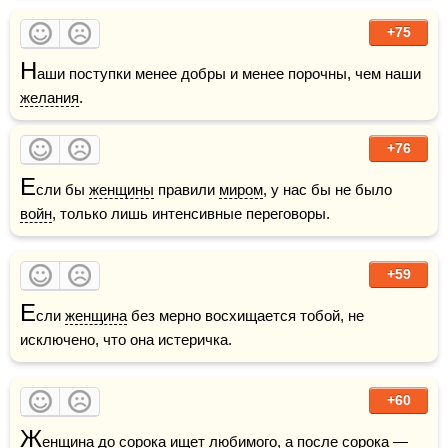
+75
Н
аши поступки менее добры и менее порочны, чем наши 
желания
.
+76
Е
сли бы 
женщины
 правили 
миром
, у нас бы не было 
войн
, только лишь интенсивные переговоры.
+59
Е
сли 
женщина
 без мерно восхищается тобой, не 
исключено, что она истеричка.
+60
Ж
енщина
 до сорока ищет 
любимого
, а после сорока — 