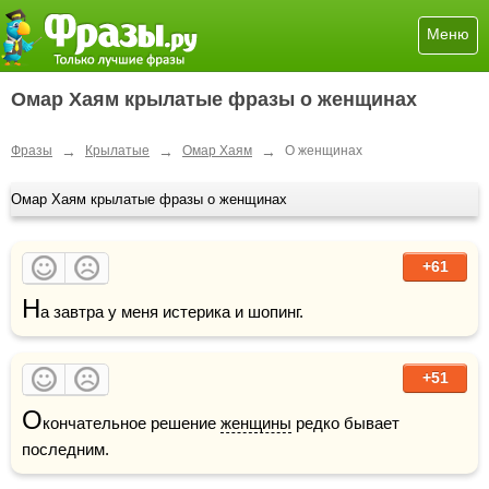
Меню
Омар Хаям крылатые фразы о женщинах
→
→
→
Фразы
Крылатые
Омар Хаям
О женщинах
Омар Хаям крылатые фразы о женщинах
+61
Н
а завтра у меня истерика и шопинг.
+51
О
кончательное решение 
женщины
 редко бывает 
последним.