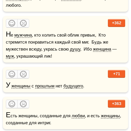
любого.
+362
Н
е 
мужчина
, кто холить свой облик привык,  Кто 
стремится понравиться каждый свой миг.  Будь же 
мужествен всюду, укрась свою 
душу
,  Ибо 
женщина
 — 
муж
, украшающий лик!
+71
У
женщины
 с 
прошлым
 нет 
будущего
.
+363
Е
сть женщины, созданные для 
любви
, и есть 
женщины
, 
созданные для интриг.