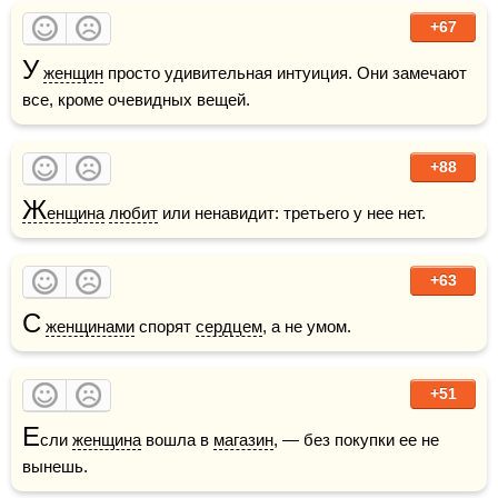
+67
У
женщин
 просто удивительная интуиция. Они замечают 
все, кроме очевидных вещей.
+88
Ж
енщина
любит
 или ненавидит: третьего у нее нет.
+63
С
женщинами
 спорят 
сердцем
, а не умом.
+51
Е
сли 
женщина
 вошла в 
магазин
, — без покупки ее не 
вынешь.