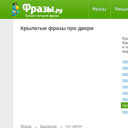
Фразы
Умны
Крылатые фразы про двери
Кр
Кр
и 
вы
про
про
про
про
про
про
про
пр
пр
→
→
Фразы
Крылатые
про двери