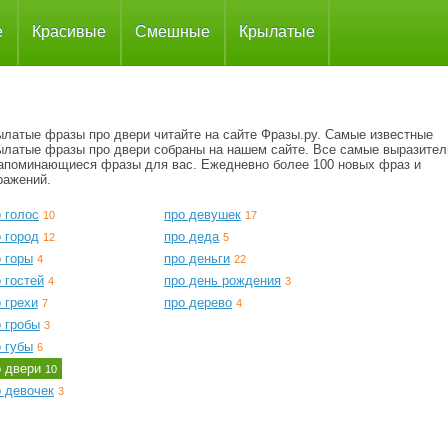
е
Красивые
Смешные
Крылатые
ылатые фразы про двери читайте на сайте Фразы.ру. Самые известные
ылатые фразы про двери собраны на нашем сайте. Все самые выразите
запоминающиеся фразы для вас. Ежедневно более 100 новых фраз и
ражений.
 голос
про девушек
10
17
 город
про деда
12
5
 горы
про деньги
4
22
 гостей
про день рождения
4
3
 грехи
про дерево
7
4
 гробы
3
 губы
6
о двери
10
о девочек
3