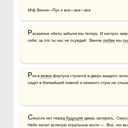
М\ф Винни—Пух и все—все—все
Р
аскаянья обеты забыли мы теперь  И наглухо закр
себя; за это ты нас не осуждай:  Вином 
любви
 мы 
пь
Р
аз в 
жизни
 фортуна стучится в дверь каждого челов
сидит в ближайшей пивной и никакого стука не слышит
С
мысла нет перед 
будущим
 дверь запирать,  Смыс
Небо мечет вслепую игральные кости —  Все, что вы