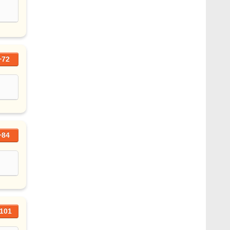
+72
+84
101