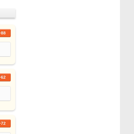
+88
+62
+72