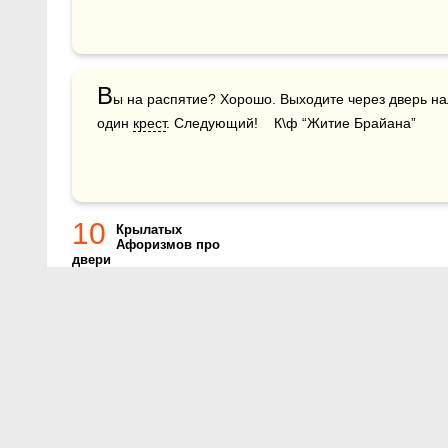
В
ы на распятие? Хорошо. Выходите через дверь нал
один 
крест
. Следующий!    К\ф “Житие Брайана”
10
Крылатых
Афоризмов про
двери