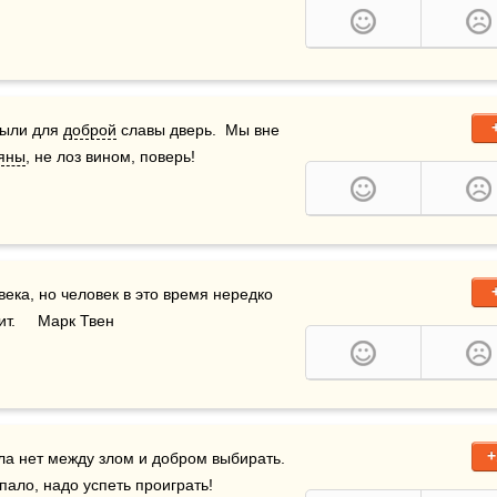
ыли для 
доброй
 славы дверь.  Мы вне 
яны
, не лоз вином, поверь!
ека, но человек в это время нередко 
.     Марк Твен
+
ла нет между злом и добром выбирать.  
пало, надо успеть проиграть!