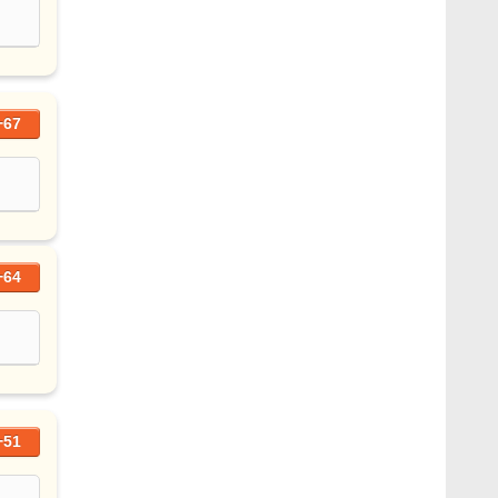
+67
+64
+51