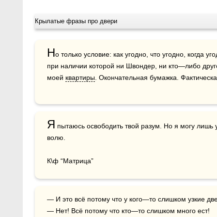
Крылатые фразы про двери
Н
о только условие: как угодно, что угодно, когда уг
при наличии которой ни Швондер, ни кто—либо друго
моей 
квартиры
. Окончательная бумажка. Фактическа
Я
 пытаюсь освободить твой разум. Но я могу лишь у
волю.

К\ф “Матрица”
— И это всё потому что у кого—то слишком узкие двери…

— Нет! Всё потому что кто—то слишком много ест!
