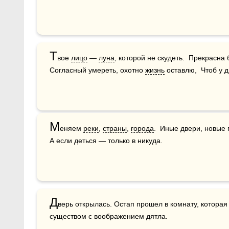
Т
вое 
лицо
 — 
луна
, которой не скудеть.  Прекрасна 
Согласный умереть, охотно 
жизнь
 оставлю,  Чтоб у 
М
еняем 
реки
, 
страны
, 
города
.  Иные двери, новые г
А если деться — только в никуда.
Д
верь открылась. Остап прошел в комнату, которая 
существом с воображением дятла.