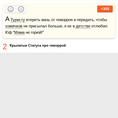
+365
А
Туристу
 втереть мазь от геморроя и передать, чтобы 
хомячков
 не присылал больше, я их в 
детстве
 отлюбил    
К\ф “
Мама
 не горюй!”
2
Крылатые Статуса про геморрой