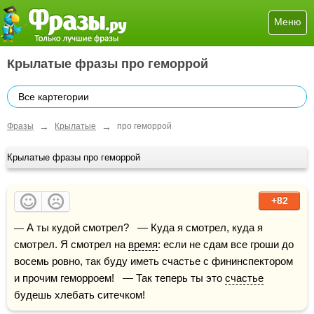
Меню
Крылатые фразы про геморрой
Все картегории
→
→
Фразы
Крылатые
про геморрой
Крылатые фразы про геморрой
+82
— А ты кудой смотрел?   — Куда я смотрел, куда я 
смотрел. Я смотрел на 
время
: если не сдам все гроши до 
восемь ровно, так буду иметь счастье с фининспектором 
и прочим геморроем!   — Так теперь ты это 
счастье
будешь хлебать ситечком! 