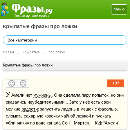
Меню
Крылатые фразы про ложки
Все картегории
→
→
Фразы
Крылатые
про ложки
Крылатые фразы про ложки
+97
У
 Амели нет 
мужчины
. Она сделала пару попыток, но они 
оказались неубедительными... Зато у неё есть свои 
мелкие 
радости
: запустить ладонь в мешок с фасолью, 
сломать сахарную корочку чайной ложкой и пускать 
«блинчики» по воде канала Сен—Мартен.    К\ф “Амели”