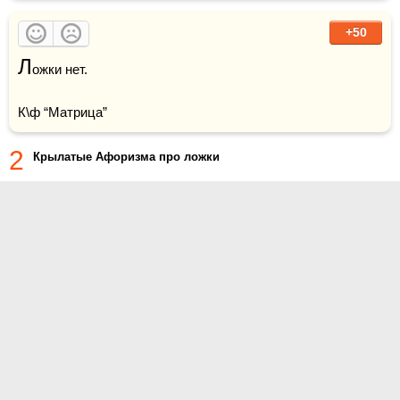
+50
Л
ожки нет.

К\ф “Матрица”
2
Крылатые Афоризма про ложки