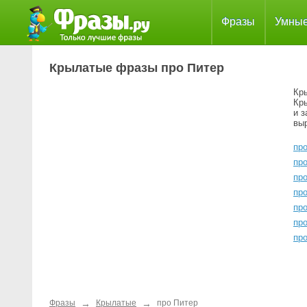
Фразы
Умны
Крылатые фразы про Питер
Кр
Кр
и 
вы
пр
про
пр
пр
пр
пр
про
→
→
Фразы
Крылатые
про Питер