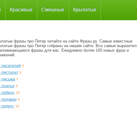
е
Красивые
Смешные
Крылатые
ылатые фразы про Питер читайте на сайте Фразы.ру. Самые известные
ылатые фразы про Питер собраны на нашем сайте. Все самые выразите
запоминающиеся фразы для вас. Ежедневно более 100 новых фраз и
ражений.
о писателей
5
 пистолет
5
о письма
7
о платье
3
о победу
15
о подарки
4
 подруг
14