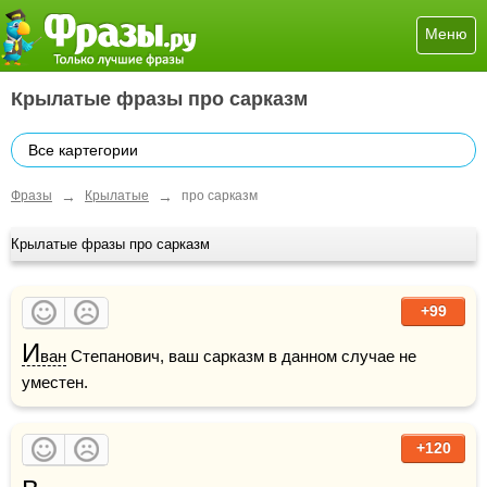
Меню
Крылатые фразы про сарказм
Все картегории
→
→
Фразы
Крылатые
про сарказм
Крылатые фразы про сарказм
+99
И
ван
 Степанович, ваш сарказм в данном случае не 
уместен.
+120