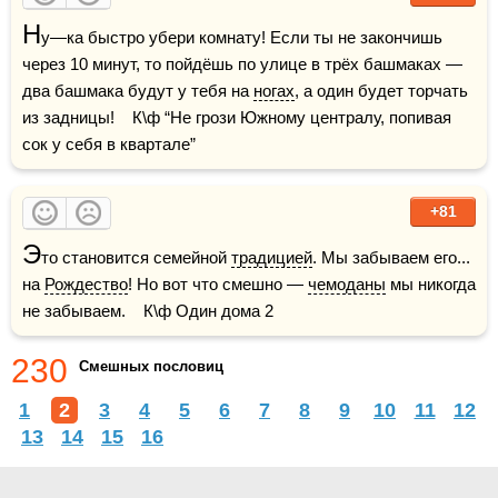
Н
у—ка быстро убери комнату! Если ты не закончишь 
через 10 минут, то пойдёшь по улице в трёх башмаках — 
два башмака будут у тебя на 
ногах
, а один будет торчать 
из задницы!    К\ф “Не грози Южному централу, попивая 
сок у себя в квартале”
+81
Э
то становится семейной 
традицией
. Мы забываем его... 
на 
Рождество
! Но вот что смешно — 
чемоданы
 мы никогда 
не забываем.    К\ф Один дома 2
230
Смешных пословиц
1
2
3
4
5
6
7
8
9
10
11
12
13
14
15
16