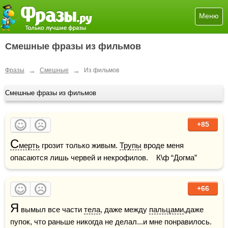
Меню
Смешные фразы из фильмов
→
→
Фразы
Смешные
Из фильмов
Смешные фразы из фильмов
+85
С
мерть
 грозит только живым. 
Трупы
 вроде меня 
опасаются лишь червей и некрофилов.    К\ф “Догма”
+66
Я
 вымыл все части 
тела
, даже между 
пальцами
,даже 
пупок, что раньше никогда не делал...и мне понравилось.    