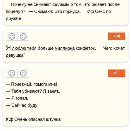
— Почему не снимают фильмы о том, что бывает после 
поцелуя
?   — Снимают. Это порнуха.     К\ф Секс по 
дружбе 
+80
Я
люблю
 тебя больше 
миллиона
 конфеток.     "Чего хочет 
девушка
"
+61
— Приезжай, помоги мне! 

— Тебя убивают? Я занят.. 

— Я голая. 

— Сейчас буду! 

К\ф Очень опасная штучка 