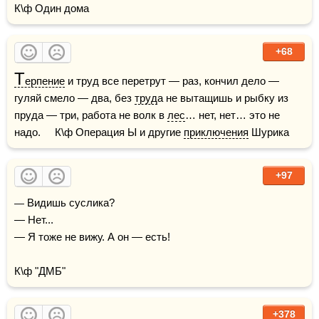
К\ф Один дома
+68
Т
ерпение
 и труд все перетрут — раз, кончил дело — 
гуляй смело — два, без 
труд
а не вытащишь и рыбку из 
пруда — три, работа не волк в 
лес
… нет, нет… это не 
надо.     К\ф Операция Ы и другие 
приключения
 Шурика 
+97
— Видишь суслика?

— Нет...

— Я тоже не вижу. А он — есть!

К\ф "ДМБ"
+378