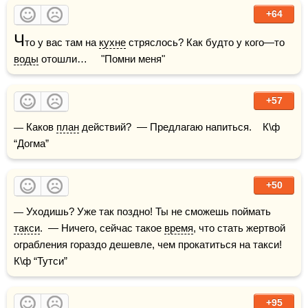
+64
Ч
то у вас там на 
кухне
 стряслось? Как будто у кого—то 
воды
 отошли…     "Помни меня"
+57
— Каков 
план
 действий?  — Предлагаю напиться.    К\ф 
“Догма”
+50
— Уходишь? Уже так поздно! Ты не сможешь поймать 
такси
.  — Ничего, сейчас такое 
время
, что стать жертвой 
ограбления гораздо дешевле, чем прокатиться на такси!    
К\ф “Тутси”
+95