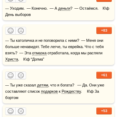
— Уходим.  — Конечно.  — А 
деньги
?  — Остаёмся.    К\ф 
День выборов
+83
— Ты католичка и не поговорила с ними?  — Меня они 
больше ненавидят. Тебе легче, ты еврейка. Что с тебя 
взять?  — Эта 
отмазка
 отработала, когда мы распяли 
Христа
.    К\ф “Догма”
+61
— Ты уже сказал 
детям
, что я богата?   — Да. Они уже 
составляют список 
подарков
 к 
Рождеству
.     К\ф За 
бортом 
+53