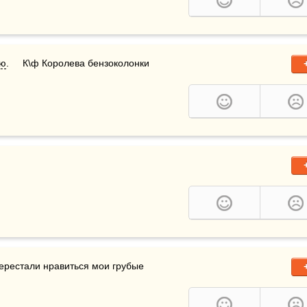
ю
.     К\ф Королева бензоколонки 
перестали нравиться мои грубые 