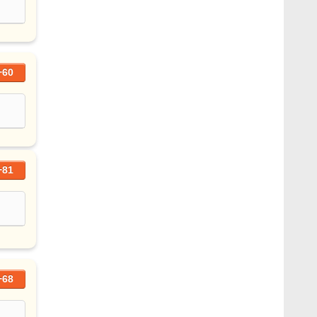
+60
+81
+68