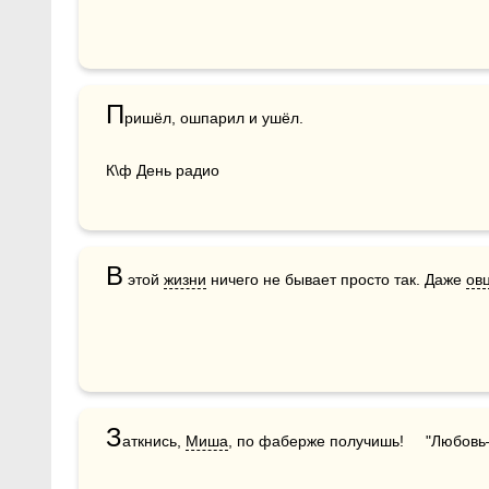
П
ришёл, ошпарил и ушёл.

К\ф День радио
В
 этой 
жизни
 ничего не бывает просто так. Даже 
ов
З
аткнись, 
Миша
, по фаберже получишь!     "Любов