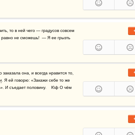
ить, то в ней чего — градусов совсем 
 равно не сможешь!  — Я ее грызть 
о заказала она, и всегда нравится то, 
и
. Я ей говорю: «Закажи себе то же 
. И съедает половину.    К\ф О чём 