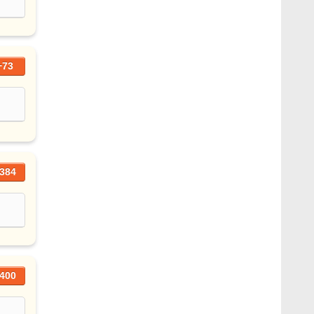
+73
384
400