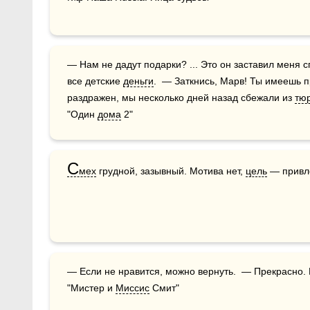
— Нам не дадут подарки? ... Это он заставил меня с
все детские 
деньги
.  — Заткнись, Марв! Ты имеешь п
раздражен, мы несколько дней назад сбежали из 
тю
"Один 
дома
 2"
С
мех
 грудной, зазывный. Мотива нет, 
цель
 — привл
— Если не нравится, можно вернуть.  — Прекрасно. Мне не нравится.  — Привыкнешь.     
"Мистер и 
Миссис
 Смит"