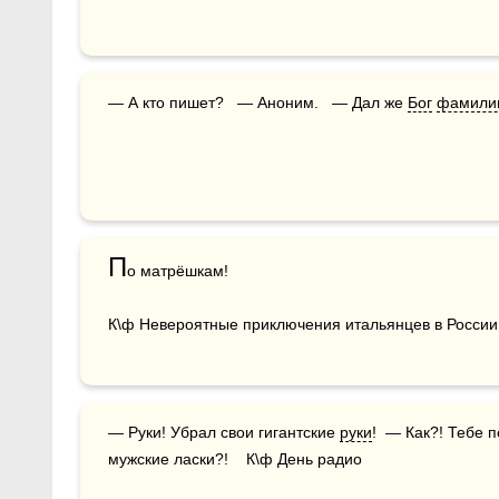
— А кто пишет?   — Аноним.   — Дал же 
Бог
фамили
П
о матрёшкам!

К\ф Невероятные приключения итальянцев в России
— Руки! Убрал свои гигантские 
руки
!  — Как?! Тебе 
мужские ласки?!    К\ф День радио