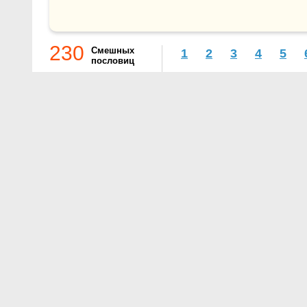
230
Смешных
1
2
3
4
5
пословиц