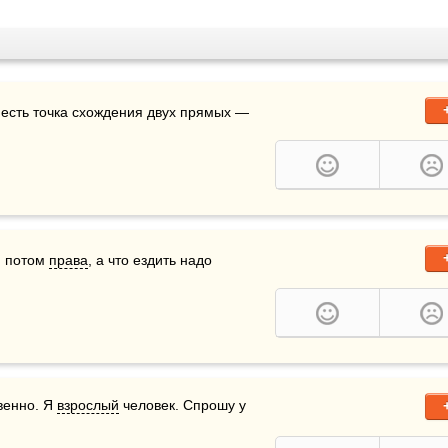
 есть точка схождения двух прямых — 
, потом 
права
, а что ездить надо 
венно. Я 
взрослый
 человек. Спрошу у 