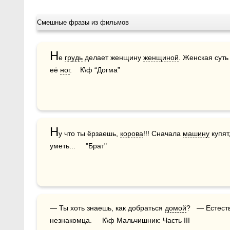
Смешные фразы из фильмов
Н
е 
грудь
 делает женщину 
женщиной
. Женская суть
её 
ног
.    К\ф “Догма”
Н
у что ты ёрзаешь, 
корова
!!! Сначала 
машину
 купят
уметь...     "Брат"
— Ты хоть знаешь, как добраться 
домой
?   — Естест
незнакомца.     К\ф Мальчишник: Часть III 