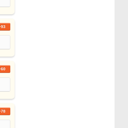
+93
+60
+78