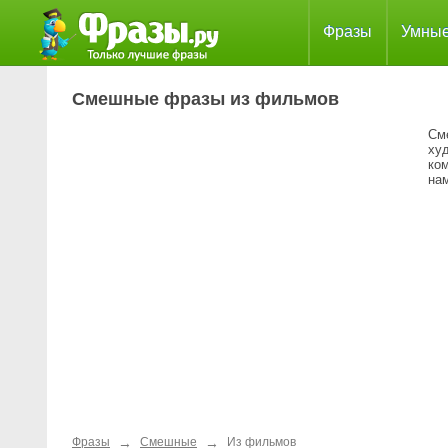
Фразы
Умны
Смешные фразы из фильмов
См
ху
ко
на
→
→
Фразы
Смешные
Из фильмов