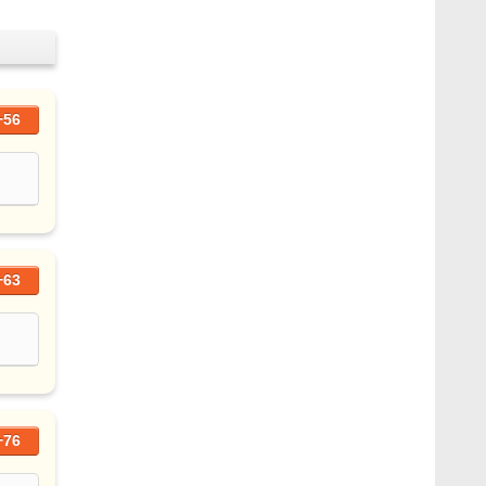
+56
+63
+76