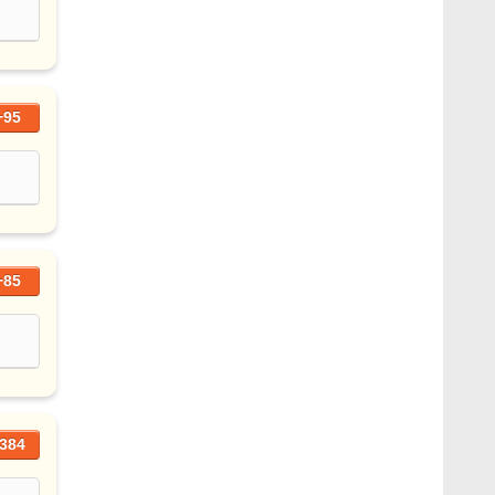
+95
+85
384