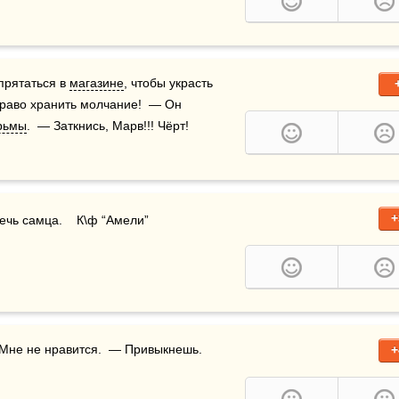
прятаться в 
магазине
, чтобы украсть 
раво хранить молчание!  — Он 
рьмы
.  — Заткнись, Марв!!! Чёрт!    
+
ечь самца.    К\ф “Амели”
+