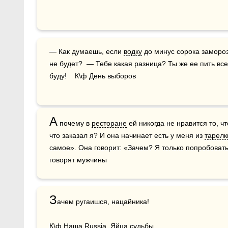
— Как думаешь, если 
водку
 до минус сорока замороз
не будет?  — Тебе какая разница? Ты же ее пить все
буду!    К\ф День выборов
А
 почему в 
ресторане
 ей никогда не нравится то, чт
что заказал я? И она начинает есть у меня из 
тарелк
самое». Она говорит: «Зачем? Я только попробовать»
говорят мужчины
З
ачем ругаишся, нацайника!

К\ф Наша Russia. Яйца судьбы