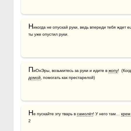
Н
икогда не опускай руки, ведь впереди тебя ждет ещ
ты уже опустил руки.
П
иОнЭры, возьмитесь за руки и идите в 
жопу
домой
, помогать как престарелой)
Н
е пускайте эту тварь в 
самолёт
! У него там… 
крем
2