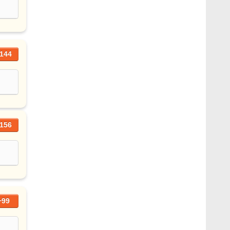
144
156
+99