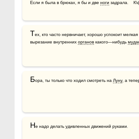
Если я была в брюках, я бы и две 
ноги
 задрала.    К
Т
ех, кто часто нервничает, хорошо успокоит мелкая
вырезание внутренних 
органов
 какого—нибудь 
муда
Б
ора, ты только что ходил смотреть на 
Луну
, а теп
Н
е надо делать удивленных движений руками.