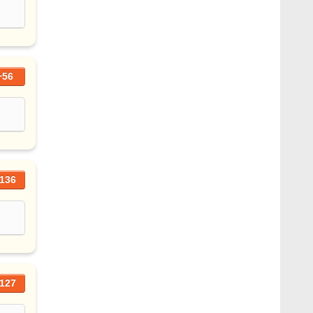
+56
136
127