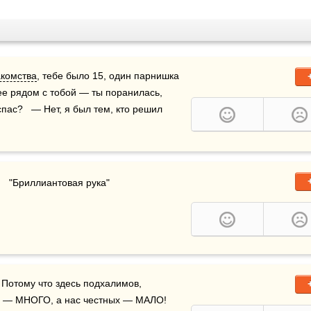
акомства
, тебе было 15, один парнишка 
ее рядом с тобой — ты поранилась, 
пас?   — Нет, я был тем, кто решил 
     "Бриллиантовая рука"
в — МНОГО, а нас честных — МАЛО! 