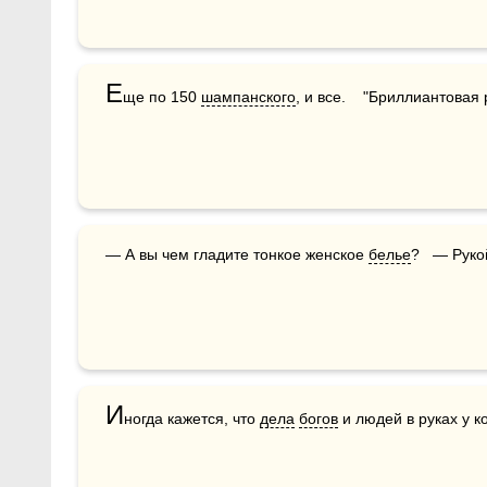
Е
ще по 150 
шампанского
, и все.    "Бриллиантовая 
— А вы чем гладите тонкое женское 
белье
?   — Руко
И
ногда кажется, что 
дела
богов
 и людей в руках у к