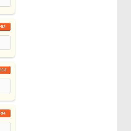
+52
113
+94