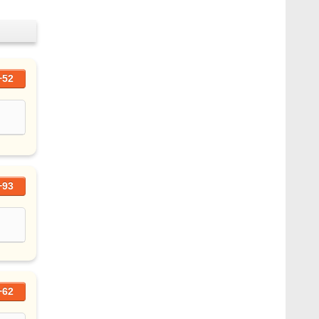
+52
+93
+62