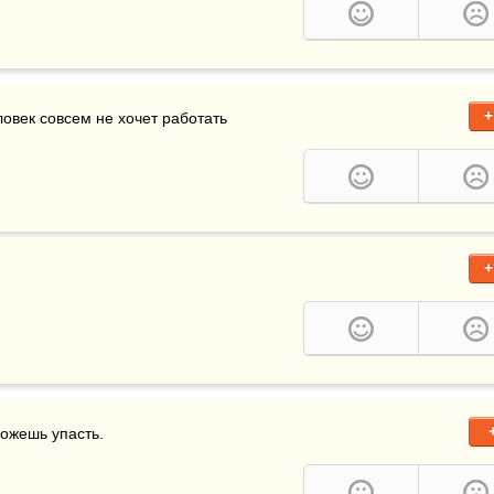
+
ёма, посмотрите на эти мозолистые руки! Этот человек совсем не хочет работать 
+
можешь упасть.