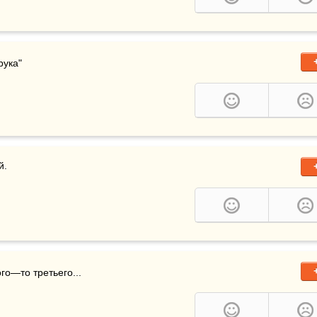
рука"
й. 
ого—то третьего...