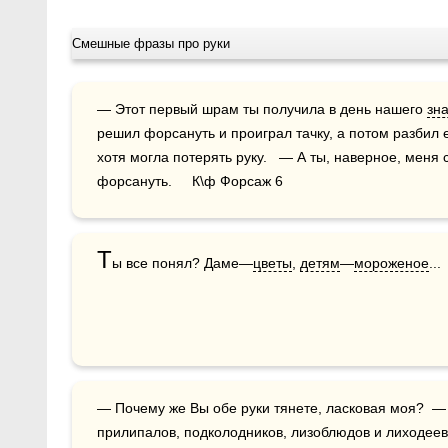
Смешные фразы про руки
— Этот первый шрам ты получила в день нашего 
зн
решил форсануть и проиграл тачку, а потом разбил 
хотя могла потерять руку.   — А ты, наверное, меня с
форсануть.     К\ф Форсаж 6 
Т
ы все понял? Даме—
цветы
, 
детям
—
мороженое
...
— Почему же Вы обе руки тянете, ласковая моя?  — Потому что здесь подхалимов, 
прилипалов, подколодников, лизоблюдов и лиходее