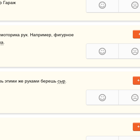
\ф Гараж
 моторика рук. Например, фигурное 
ка
.
+
ерь этими же руками берешь 
сыр
.
+