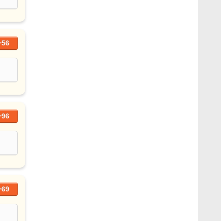
+56
+96
+69