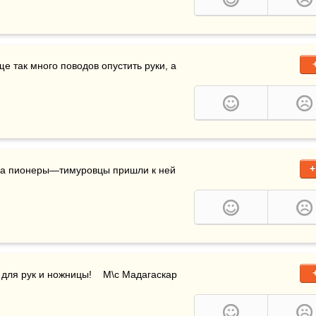
е так много поводов опустить руки, а 
+
!  (Когда пионеры—тимуровцы пришли к ней 
 для рук и ножницы!    М\с Мадагаскар 