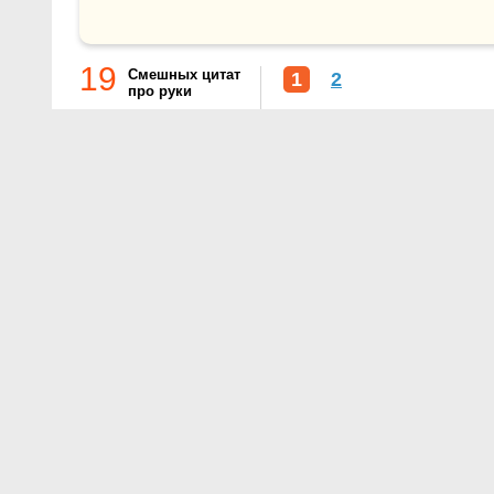
19
Смешных цитат
1
2
про руки