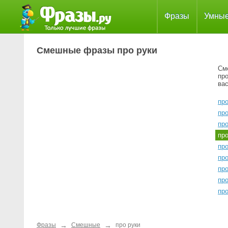
Фразы
Умны
Смешные фразы про руки
См
пр
ва
пр
про
пр
пр
про
пр
пр
пр
пр
→
→
Фразы
Смешные
про руки