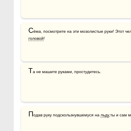
С
головой
!
Т
а не машите руками, простудитесь.
П
одав руку подскользнувшемуся на 
льду
,ты и сам 