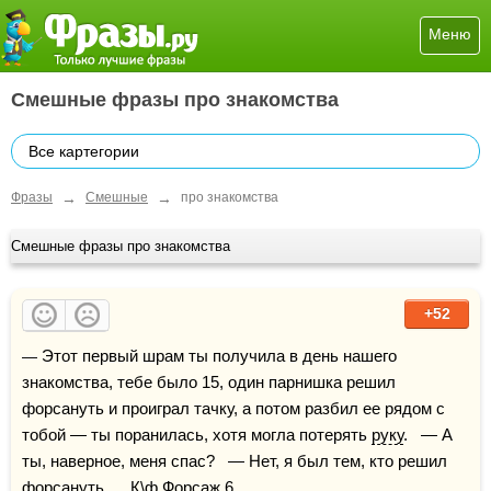
Меню
Смешные фразы про знакомства
Все картегории
→
→
Фразы
Смешные
про знакомства
Смешные фразы про знакомства
+52
— Этот первый шрам ты получила в день нашего 
знакомства, тебе было 15, один парнишка решил 
форсануть и проиграл тачку, а потом разбил ее рядом с 
тобой — ты поранилась, хотя могла потерять 
руку
.   — А 
ты, наверное, меня спас?   — Нет, я был тем, кто решил 
форсануть.     К\ф Форсаж 6 