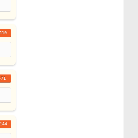
119
+71
144