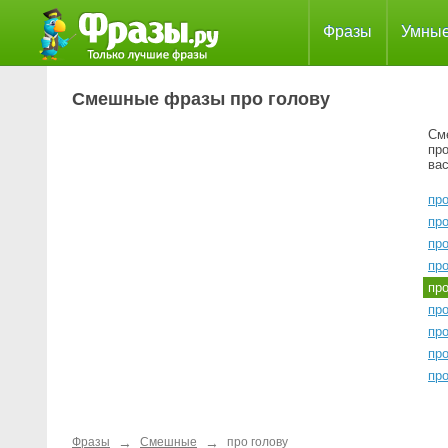
Фразы
Умны
Смешные фразы про голову
См
пр
ва
про
про
про
про
пр
про
про
про
про
→
→
Фразы
Смешные
про голову