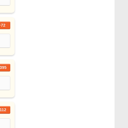
+72
395
112