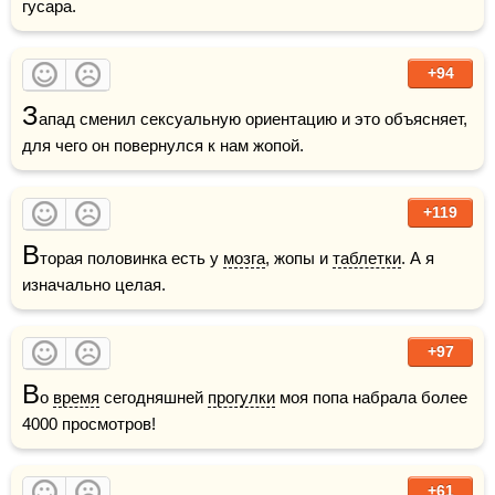
гусара.
+94
З
апад сменил сексуальную ориентацию и это объясняет, 
для чего он повернулся к нам жопой. 
+119
В
торая половинка есть у 
мозга
, жопы и 
таблетки
. А я 
изначально целая.
+97
В
о 
время
 сегодняшней 
прогулки
 моя попа набрала более 
4000 просмотров!
+61