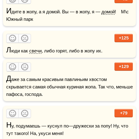
И
дите в жопу, а я домой. Вы — в жопу, я — 
домой
!    М\с 
Южный парк
+125
Л
юди как 
свечи
, либо горят, либо в жопу их.
+129
Д
аже за самым красивым павлиньим хвостом 
скрывается самая обычная куриная жопа. Так что, меньше 
пафоса, господа.
+79
Н
у, подумаешь — куснул по—дружески за попу! Ну, что 
тут такого! На, укуси меня!
