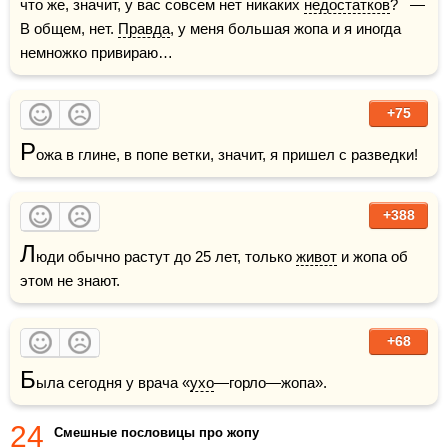
что же, значит, у вас совсем нет никаких 
недостатков
?   — 
В общем, нет. 
Правда
, у меня большая жопа и я иногда 
немножко привираю…
+75
Р
+388
Л
юди обычно растут до 25 лет, только 
живот
 и жопа об 
этом не знают.
+68
Б
ыла сегодня у врача «
ухо
—горло—жопа».
24
Смешные пословицы про жопу