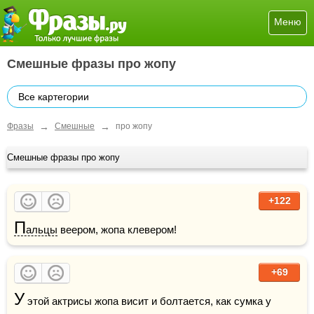
Меню
Смешные фразы про жопу
Все картегории
→
→
Фразы
Смешные
про жопу
Смешные фразы про жопу
+122
П
альцы
 веером, жопа клевером!
+69
У
 этой актрисы жопа висит и болтается, как сумка у 