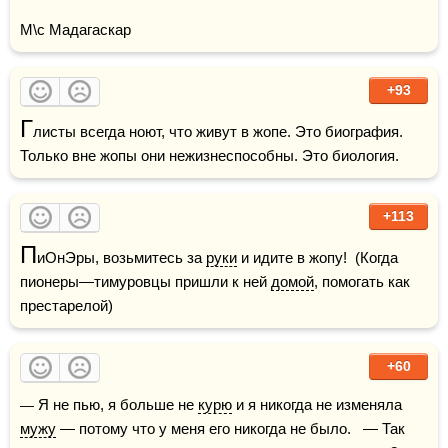
М\с Мадагаскар
+93
Г
листы всегда ноют, что живут в жопе. Это биография. 
Только вне жопы они нежизнеспособны. Это биология.
+113
П
иОнЭры, возьмитесь за 
руки
 и идите в жопу!  (Когда 
пионеры—тимуровцы пришли к ней 
домой
, помогать как 
престарелой)
+60
— Я не пью, я больше не 
курю
 и я никогда не изменяла 
мужу
 — потому что у меня его никогда не было.   — Так 