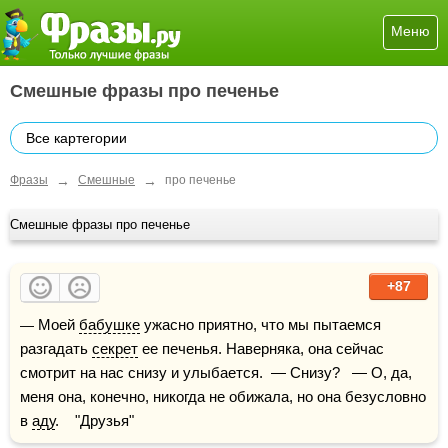
Меню
Смешные фразы про печенье
Все картегории
→
→
Фразы
Смешные
про печенье
Смешные фразы про печенье
+87
— Моей 
бабушке
 ужасно приятно, что мы пытаемся 
разгадать 
секрет
 ее печенья. Наверняка, она сейчас 
смотрит на нас снизу и улыбается.  — Снизу?   — О, да, 
меня она, конечно, никогда не обижала, но она безусловно 
в 
аду
.    "Друзья"