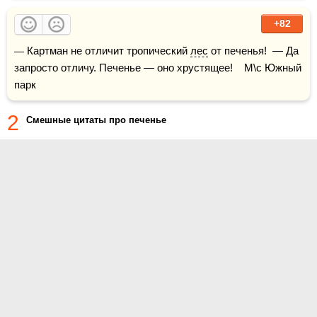
+82
— Картман не отличит тропический 
лес
 от печенья!  — Да 
запросто отличу. Печенье — оно хрустящее!    М\с Южный 
парк
2
Смешные цитаты про печенье