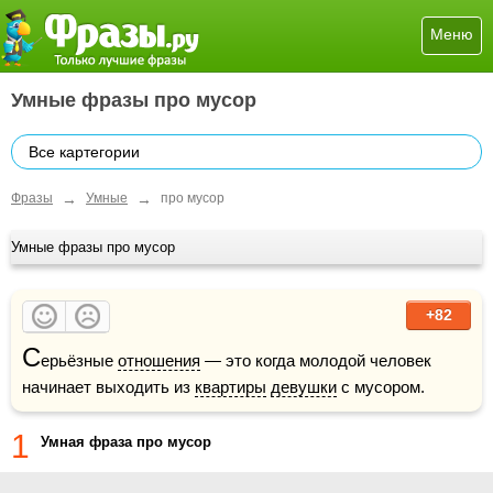
Меню
Умные фразы про мусор
Все картегории
→
→
Фразы
Умные
про мусор
Умные фразы про мусор
+82
С
ерьёзные 
отношения
 — это когда молодой человек 
начинает выходить из 
квартиры
девушки
 с мусором.
1
Умная фраза про мусор