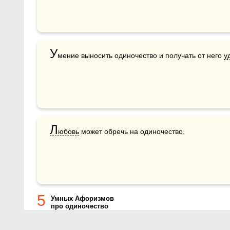
У
мение выносить одиночество и получать от него 
у
Л
юбовь
 может обречь на одиночество.
5
Умных Афоризмов
про одиночество