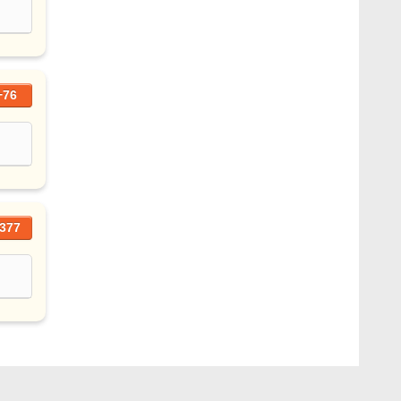
+76
377