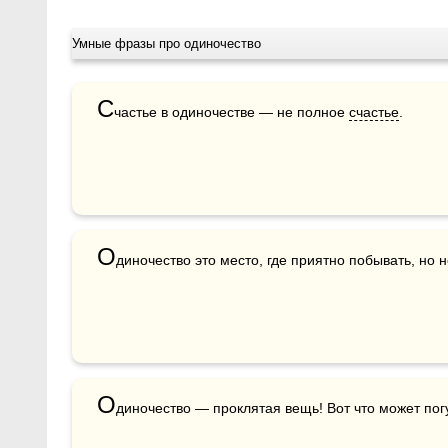
Умные фразы про одиночество
С
частье в одиночестве — не полное 
счастье
.
О
диночество это место, где приятно побывать, но 
О
диночество — проклятая вещь! Вот что может пог