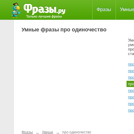
Фразы
Умны
Умные фразы про одиночество
Ум
ум
про
ста
пр
пр
про
пр
пр
пр
пр
пр
→
→
Фразы
Умные
про одиночество