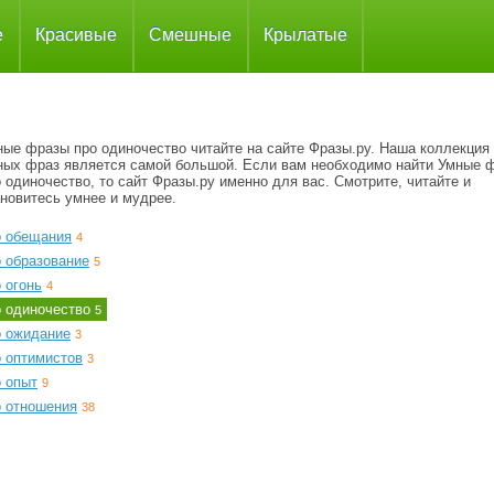
е
Красивые
Смешные
Крылатые
ные фразы про одиночество читайте на сайте Фразы.ру. Наша коллекция
ных фраз является самой большой. Если вам необходимо найти Умные 
 одиночество, то сайт Фразы.ру именно для вас. Смотрите, читайте и
новитесь умнее и мудрее.
о обещания
4
о образование
5
 огонь
4
о одиночество
5
о ожидание
3
о оптимистов
3
о опыт
9
о отношения
38