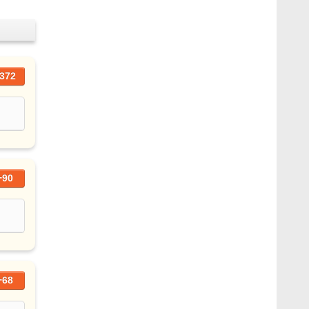
372
+90
+68