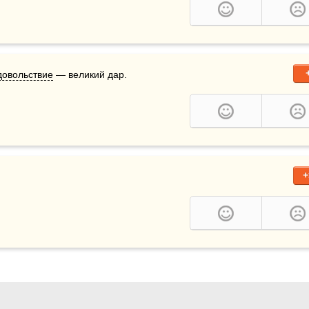
довольствие
 — великий дар.
+