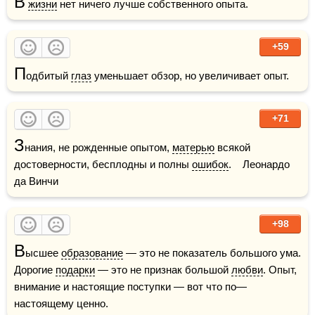
В
жизни
 нет ничего лучше собственного опыта.
+59
П
одбитый 
глаз
 уменьшает обзор, но увеличивает опыт.
+71
З
нания, не рожденные опытом, 
матерью
 всякой 
достоверности, бесплодны и полны 
ошибок
.    Леонардо 
да Винчи
+98
В
ысшее 
образование
 — это не показатель большого ума. 
Дорогие 
подарки
 — это не признак большой 
любви
. Опыт, 
внимание и настоящие поступки — вот что по—
настоящему ценно.