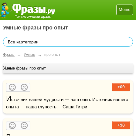
Меню
Умные фразы про опыт
Все картегории
→
→
Фразы
Умные
про опыт
Умные фразы про опыт
+69
И
сточник нашей 
мудрости
 — наш опыт. Источник нашего 
опыта — наша глупость.    Саша Гитри
+98