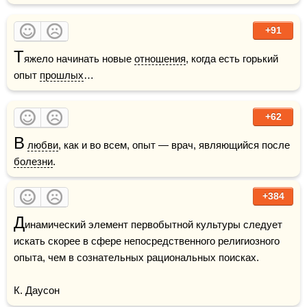
+91
Т
яжело начинать новые 
отношения
, когда есть горький 
опыт 
прошлых
…
+62
В
любви
, как и во всем, опыт — врач, являющийся после 
болезни
.
+384
Д
инамический элемент первобытной культуры следует 
искать скорее в сфере непосредственного религиозного 
опыта, чем в сознательных рациональных поисках.

К. Даусон