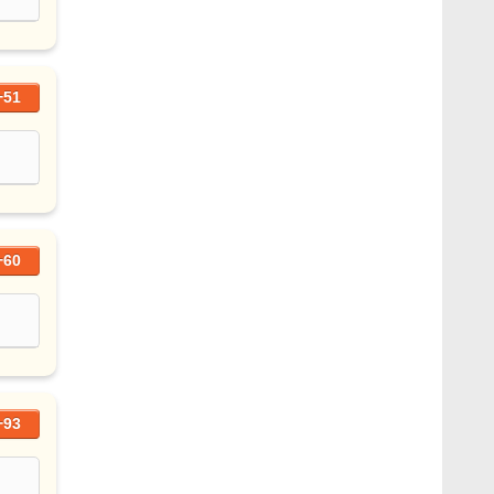
+51
+60
+93