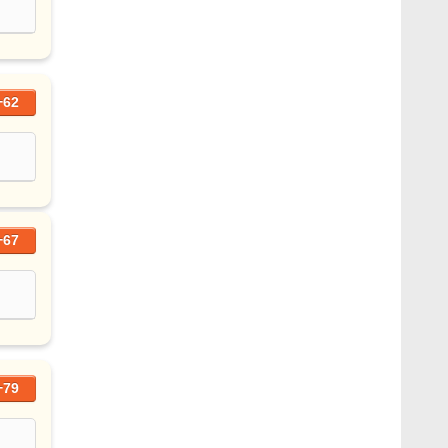
+62
+67
+79