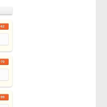
+62
+70
+99