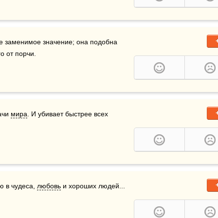
 имеет для нас великое, ничем не заменимое значение; она подобна 
о от порчи.
ачи 
мира
. И убивает быстрее всех 
 в чудеса, 
любовь
 и хороших людей...