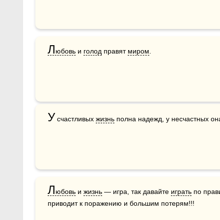
Л
юбовь
 и 
голод
 правят 
миром
.
У
 счастливых 
жизнь
 полна надежд, у несчастных о
Л
юбовь
 и 
жизнь
 — игра, так давайте 
играть
 по прав
приводит к поражению и большим потерям!!!