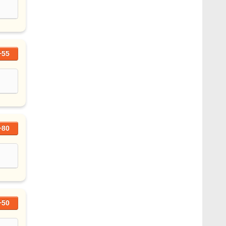
+55
+80
+50