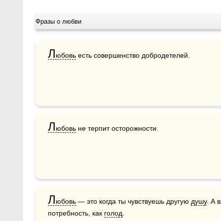
Фразы о любви
Л
юбовь
 есть совершенство добродетелей.
Л
юбовь
 не терпит осторожности.
Л
юбовь
 — это когда ты чувствуешь другую 
душу
. А 
потребность, как 
голод
.