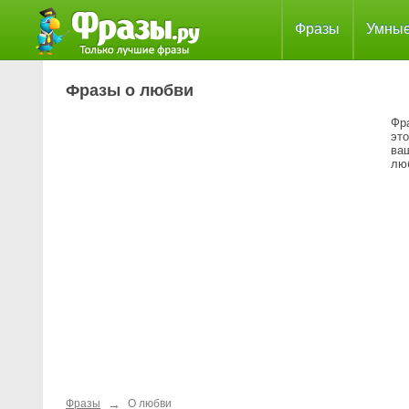
Фразы
Умны
Фразы о любви
Фр
это
ва
лю
→
Фразы
О любви