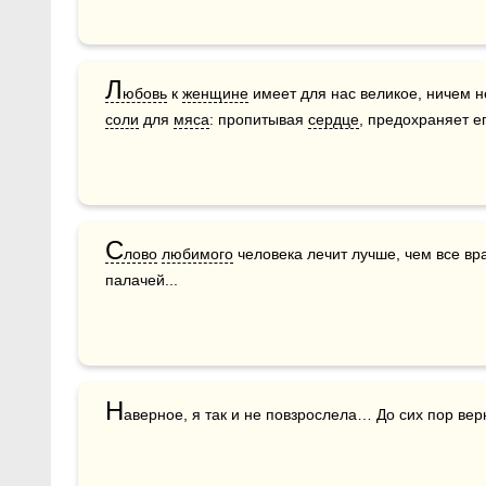
Л
юбовь
 к 
женщине
соли
 для 
мяса
: пропитывая 
сердце
, предохраняет ег
С
лово
любимого
 человека лечит лучше, чем все вр
палачей...
Н
аверное, я так и не повзрослела… До сих пор верю