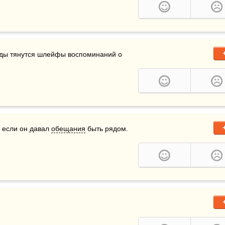
оды тянутся шлейфы воспоминаний о 
 если он давал 
обещания
 быть рядом.