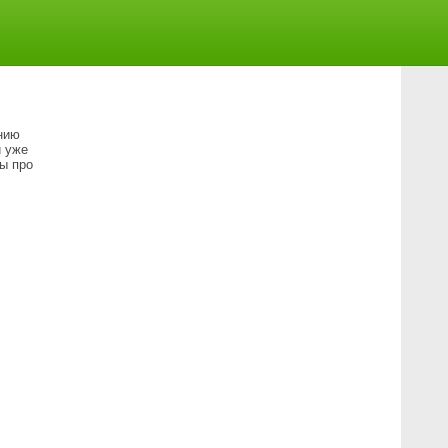
нию
и уже
ы про