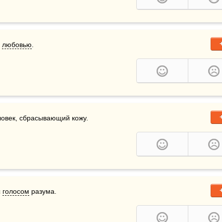
 
любовью
.
ловек, сбрасывающий кожу.
 
голосом
 разума.