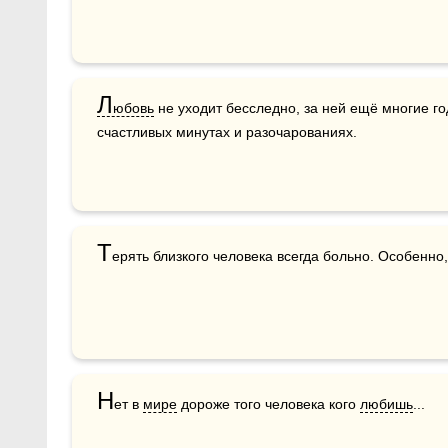
Л
юбовь
 не уходит бесследно, за ней ещё многие г
счастливых минутах и разочарованиях.  
Т
ерять близкого человека всегда больно. Особенно,
Н
ет в 
мире
 дороже того человека кого 
любишь
...