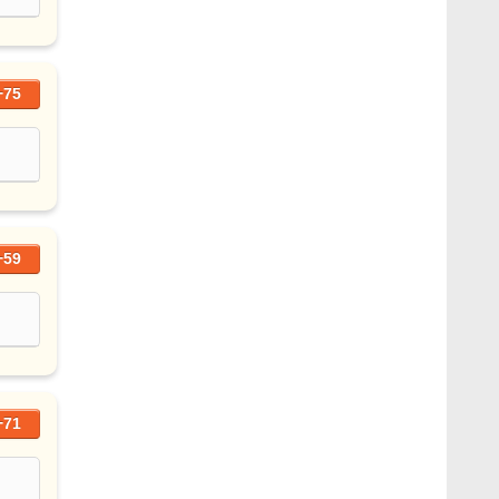
+75
+59
+71