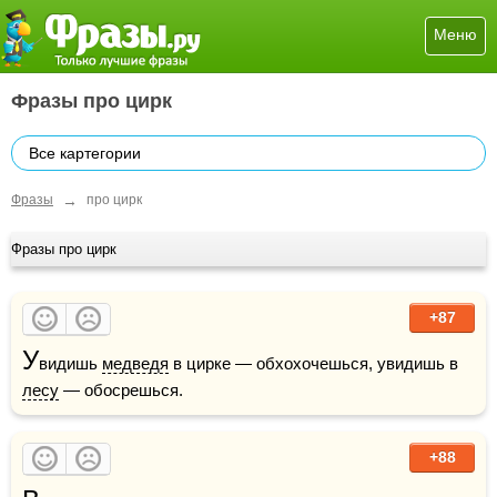
Меню
Фразы про цирк
Все картегории
→
Фразы
про цирк
Фразы про цирк
+87
У
видишь 
медведя
 в цирке — обхохочешься, увидишь в 
лесу
 — обосрешься.
+88