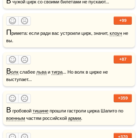
В
 чужой цирк со своими билетами не пускают...
+99
П
римета: если ради вас устроили цирк, значит, 
клоун
 не 
вы.
+87
В
олк
 слабее 
льва
 и 
тигра
... Но волк в цирке не 
выступает...
+359
В
 гробовой 
тишине
 прошли гастроли цирка Шапито по 
военным
 частям российской 
армии
.
+370