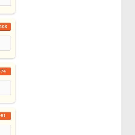
108
+74
+51