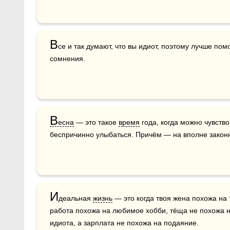
В
се и так думают, что вы идиот, поэтому лучше пом
сомнения.
В
есна
 — это такое 
время
 года, когда можно чувств
беспричинно улыбаться. Причём — на вполне законн
И
деальная 
жизнь
 — это когда твоя жена похожа на 
работа похожа на любимое хобби, тёща не похожа на
идиота, а зарплата не похожа на подаяние.