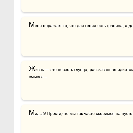
М
еня поражает то, что для 
гения
 есть граница, а д
Ж
изнь
 — это повесть глупца, рассказанная идиото
смысла...
М
илый
! Прости,что мы так часто 
ссоримся
 на пусто