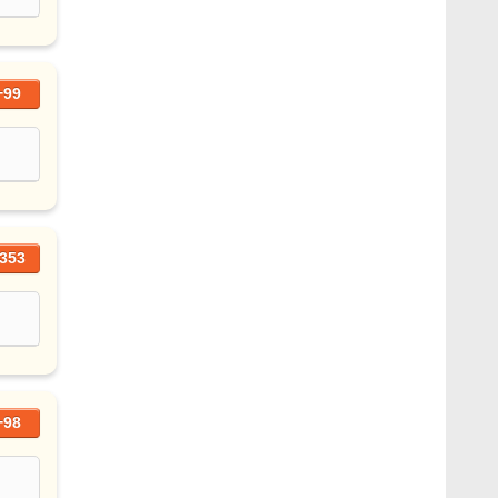
+99
353
+98