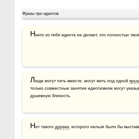
Фразы про идиотов
Н
Л
юди могут пить вместе, могут жить под одной 
кры
только совместные занятия идиотизмом могут указы
душевную близость.
Н
ет такого 
дурака
, которого нельзя было бы выстав