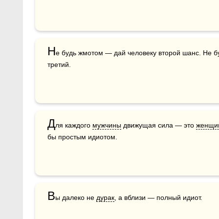
Н
е будь жмотом — дай человеку второй шанс. Не б
третий.
Д
ля каждого 
мужчины
 движущая сила — это 
женщи
бы простым идиотом.
В
ы далеко не 
дурак
, а вблизи — полный идиот.