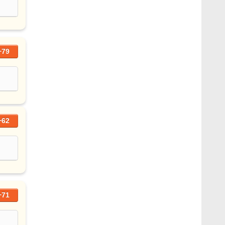
+79
+62
+71