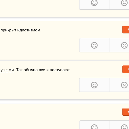
о прикрыт идиотизмом.
рузьями
. Так обычно все и поступают.