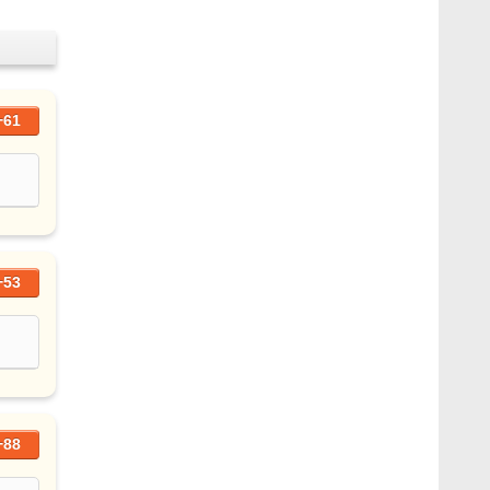
+61
+53
+88