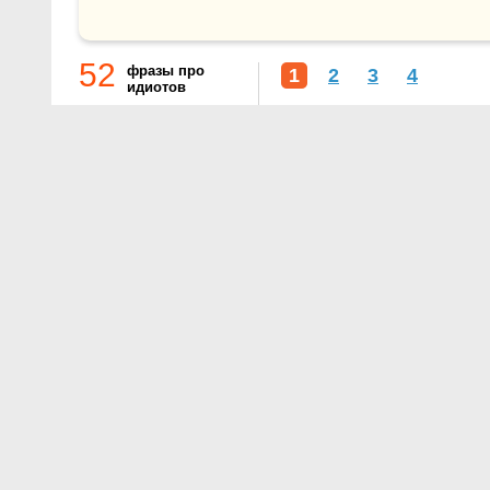
52
фразы про
1
2
3
4
идиотов