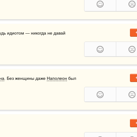
удь идиотом — никогда не давай 
на
. Без женщины даже 
Наполеон
 был 