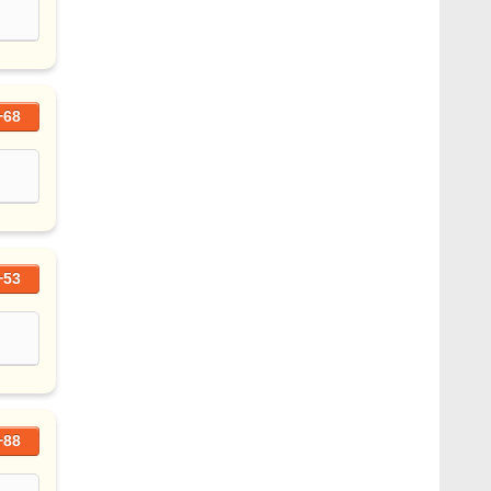
+68
+53
+88