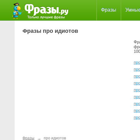
Фразы
Умны
Фразы про идиотов
Фра
фр
100
пр
про
про
про
про
пр
про
пр
про
→
Фразы
про идиотов