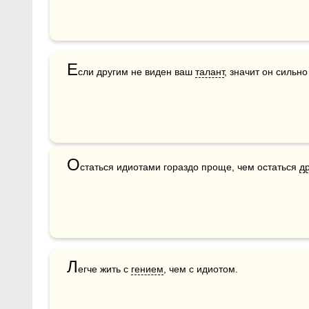
Е
сли другим не виден ваш 
талант
, значит он сильн
О
статься идиотами гораздо проще, чем остаться 
д
Л
егче жить с 
гением
, чем с идиотом.