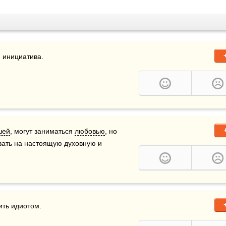
шей
, могут заниматься 
любовью
, но 
вать на настоящую духовную и 
ить идиотом.