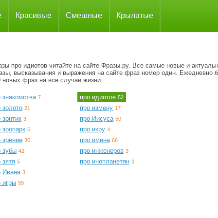
е
Красивые
Смешные
Крылатые
зы про идиотов читайте на сайте Фразы.ру. Все самые новые и актуаль
азы, высказывания и выражения на сайте фраз номер один. Ежедневно 
 новых фраз на все случаи жизни.
о знакомства
про идиотов
7
52
 золото
про измену
21
17
 зонтик
про Иисуса
3
50
 зоопарк
про икру
5
4
 зрение
про имена
36
66
о зубы
про инженеров
42
3
 зятя
про инопланетян
5
3
о Ивана
3
 игры
99