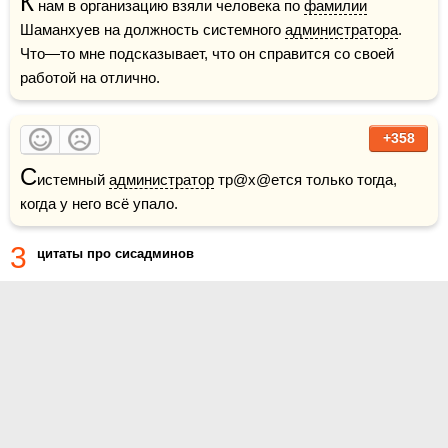
К
 нам в организацию взяли человека по 
фамилии
Шаманхуев на должность системного 
администратора
. 
Что—то мне подсказывает, что он справится со своей 
работой на отлично.
+358
С
истемный 
администратор
 тр@х@ется только тогда, 
когда у него всё упало.
3
цитаты про сисадминов