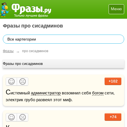
Меню
Фразы про сисадминов
Все картегории
→
Фразы
про сисадминов
Фразы про сисадминов
+102
С
истемный 
администратор
 возомнил себя 
богом
 сети, 
электрик грубо развеял этот миф.
+74