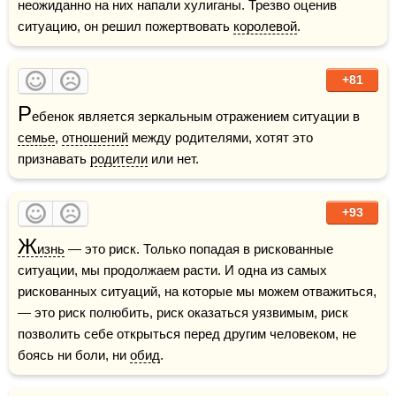
неожиданно на них напали хулиганы. Трезво оценив 
ситуацию, он решил пожертвовать 
королевой
.
+81
Р
ебенок является зеркальным отражением ситуации в 
семье
, 
отношений
 между родителями, хотят это 
признавать 
родители
 или нет.
+93
Ж
изнь
 — это риск. Только попадая в рискованные 
ситуации, мы продолжаем расти. И одна из самых 
рискованных ситуаций, на которые мы можем отважиться, 
— это риск полюбить, риск оказаться уязвимым, риск 
позволить себе открыться перед другим человеком, не 
боясь ни боли, ни 
обид
.