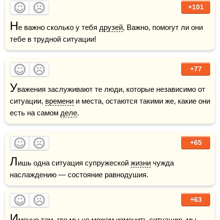
+101
Н
е важно сколько у тебя 
друзей
, Важно, помогут ли они 
тебе в трудной ситуации!
+77
У
важения заслуживают те люди, которые независимо от 
ситуации, 
времени
 и места, остаются такими же, какие они 
есть на самом 
деле
.
+65
Л
ишь одна ситуация супружеской 
жизни
 чужда 
наслаждению — состояние равнодушия.
+63
И
менно там, где мы не можем изменить ситуацию, мы 