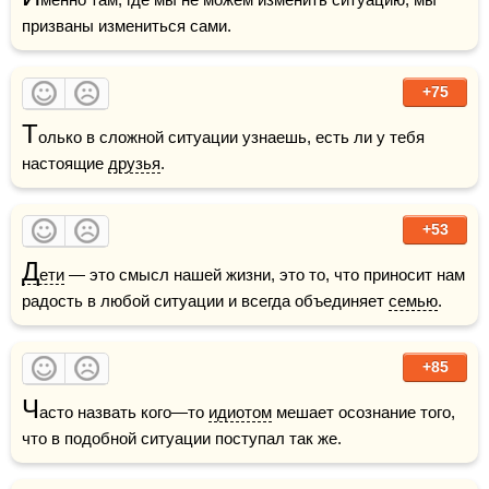
призваны измениться сами.
+75
Т
олько в сложной ситуации узнаешь, есть ли у тебя 
настоящие 
друзья
.
+53
Д
ети
 — это смысл нашей жизни, это то, что приносит нам 
радость в любой ситуации и всегда объединяет 
семью
.
+85
Ч
асто назвать кого—то 
идиотом
 мешает осознание того, 
что в подобной ситуации поступал так же.