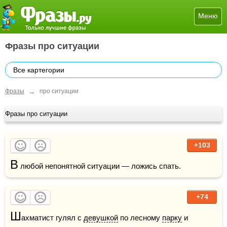
Меню
Фразы про ситуации
Все картегории
→
Фразы
про ситуации
Фразы про ситуации
+103
В
 любой непонятной ситуации — ложись спать.
+74
Ш
ахматист гулял с 
девушкой
 по лесному 
парку
 и 