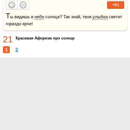
+61
Т
ы видишь в 
небе
 солнце? Так знай, твоя 
улыбка
 светит 
гораздо ярче!
21
Красивая Афоризм про солнце
1
2