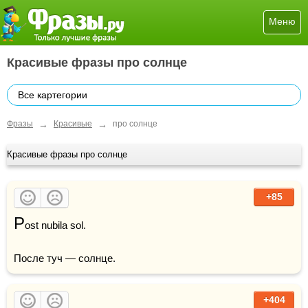
Меню
Красивые фразы про солнце
Все картегории
→
→
Фразы
Красивые
про солнце
Красивые фразы про солнце
+85
P
ost nubila sol. 

После туч — солнце.
+404