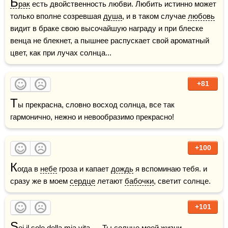
Б
рак
 есть двойственность любви. Любить истинно может 
только вполне созревшая 
душа
, и в таком случае 
любовь
видит в браке свою высочайшую награду и при блеске 
венца не блекнет, а пышнее распускает свой ароматный 
цвет, как при лучах солнца...
+81
Т
ы прекрасна, словно восход солнца, все так 
гармонично, нежно и невообразимо прекрасно!
+100
К
огда в 
небе
 гроза и капает 
дождь
 я вспоминаю тебя. и 
сразу же в моем 
сердце
 летают 
бабочки
, светит солнце.
+101
S
ei il sole della mia vita.     Ты солнце моей 
жизни
.