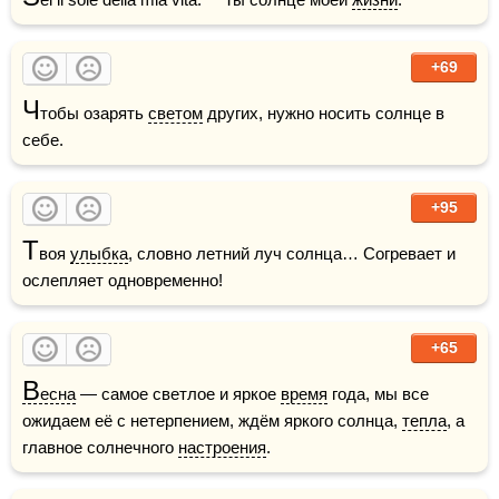
+69
Ч
тобы озарять 
светом
 других, нужно носить солнце в 
себе. 
+95
Т
воя 
улыбка
, словно летний луч солнца… Согревает и 
ослепляет одновременно!
+65
В
есна
 — самое светлое и яркое 
время
 года, мы все 
ожидаем её с нетерпением, ждём яркого солнца, 
тепла
, а 
главное солнечного 
настроения
.