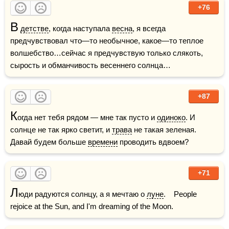
+76
В
детстве
, когда наступала 
весна
, я всегда 
предчувствовал что—то необычное, какое—то теплое 
волшебство…сейчас я предчувствую только слякоть, 
сырость и обманчивость весеннего солнца…
+87
К
огда нет тебя рядом — мне так пусто и 
одиноко
. И 
солнце не так ярко светит, и 
трава
 не такая зеленая. 
Давай будем больше 
времени
 проводить вдвоем?
+71
Л
юди радуются солнцу, а я мечтаю о 
луне
.    People 
rejoice at the Sun, and I'm dreaming of the Moon.