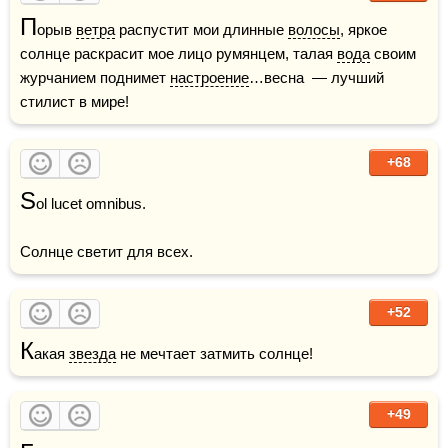
П
орыв 
ветра
 распустит мои длинные 
волосы
, яркое 
солнце раскрасит мое лицо румянцем, талая 
вода
 своим 
журчанием поднимет 
настроение
…весна  — лучший 
стилист в мире!
+68
S
ol lucet omnibus. 

Солнце светит для всех.
+52
К
акая 
звезда
 не мечтает затмить солнце!
+49