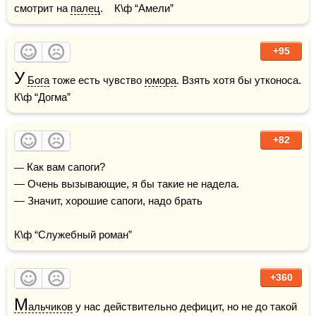
смотрит на 
палец
.    К\ф “Амели”
+95
У
Бога
 тоже есть чувство 
юмора
. Взять хотя бы утконоса.    
К\ф “Догма”
+82
— Как вам сапоги?

— Очень вызывающие, я бы такие не надела.

— Значит, хорошие сапоги, надо брать

К\ф “Служебный роман”
+360
М
альчиков
 у нас действительно дефицит, но не до такой 