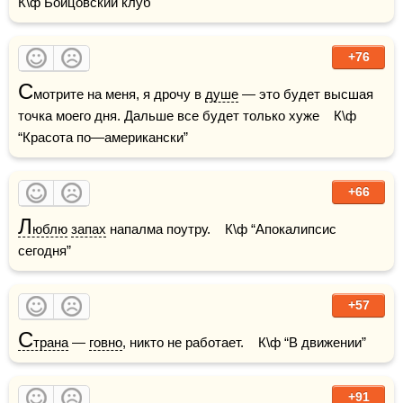
К\ф Бойцовский клуб
+76
С
мотрите на меня, я дрочу в 
душе
 — это будет высшая 
точка моего дня. Дальше все будет только хуже    К\ф 
“Красота по—американски”
+66
Л
юблю
запах
 напалма поутру.    К\ф “Апокалипсис 
сегодня”
+57
С
трана
 — 
говно
, никто не работает.    К\ф “В движении”
+91