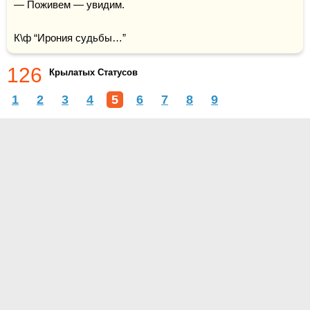
— Поживем — увидим.

К\ф “Ирония судьбы…”
126
Крылатых Статусов
1
2
3
4
5
6
7
8
9