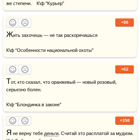
же степени.    К\ф “Курьер”
+88
Ж
ить захочешь — не так раскорячишься

К\ф “Особенности национальной охоты”
+62
Т
от, кто сказал, что оранжевый — новый розовый, 
серьезно болен.

К\ф “Блондинка в законе”
+358
Я
 не верну тебе 
деньги
. Считай это расплатой за мудизм.    