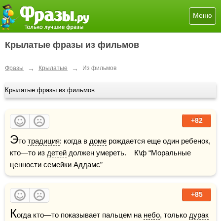
Меню
Крылатые фразы из фильмов
→
→
Фразы
Крылатые
Из фильмов
Крылатые фразы из фильмов
+82
Э
то 
традиция
: когда в 
доме
 рождается еще один ребенок, 
кто—то из 
детей
 должен умереть.    К\ф “Моральные 
ценности семейки Аддамс”
+85
К
огда кто—то показывает пальцем на 
небо
, только 
дурак