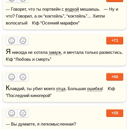
— Говорят, что ты портвейн с 
водкой
 мешаешь.   — Ну и 
что? Говорил, а он “коктейль”, “коктейль”… Хиппи 
волосатый    К\ф “Осенний марафон”
+71
Я
 никогда не хотела 
замуж
, я мечтала только развестись.    
К\ф “Любовь и смерть”
+66
К
лавдий, ты убил моего 
отца
. Большая 
ошибка
!    К\ф 
“Последний киногерой”
+55
— Вы думаете, я легкомысленная?
