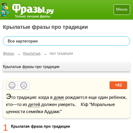
Меню
Крылатые фразы про традиции
Все картегории
→
→
Фразы
Крылатые
про традиции
Крылатые фразы про традиции
+82
Э
то традиция: когда в 
доме
 рождается еще один ребенок, 
кто—то из 
детей
 должен умереть.    К\ф “Моральные 
ценности семейки Аддамс”
1
Крылатая фраза про традиции