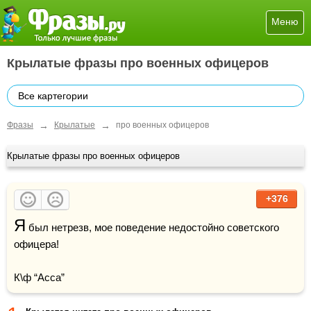
Меню
Крылатые фразы про военных офицеров
Все картегории
→
→
Фразы
Крылатые
про военных офицеров
Крылатые фразы про военных офицеров
+376
Я
 был нетрезв, мое поведение недостойно советского 
офицера!

К\ф “Асса”