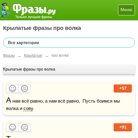
Меню
Крылатые фразы про волка
Все картегории
→
→
Фразы
Крылатые
про волка
Крылатые фразы про волка
+57
А
 нам всё равно, а нам всё равно,  Пусть боимся мы 
волка и 
сову
.
+91