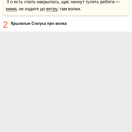
Т
о есть спать накрылось, щас начнут гулять ребята — 
мама
, не ходите до 
ветру
, там волки. 
2
Крылатые Статуса про волка