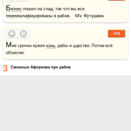
Б
изнес
 пошел на спад, так что вы все 
переквалифицированы в рабов.    М\с Футурама
+53
М
не срочно нужен 
конь
, рабы и царство. Потом всё 
объясню.
3
Смешные Афоризма про рабов