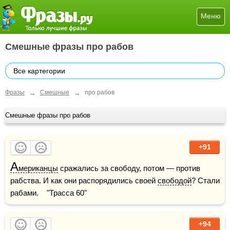
Меню
Смешные фразы про рабов
Все картегории
→
→
Фразы
Смешные
про рабов
Смешные фразы про рабов
+91
А
мериканцы
 сражались за свободу, потом — против 
рабства. И как они распорядились своей 
свободой
? Стали 
рабами.    "Трасса 60"
+94