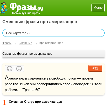
Меню
Смешные фразы про американцев
Все картегории
→
→
Фразы
Смешные
про американцев
Смешные фразы про американцев
+91
А
мериканцы сражались за свободу, потом — против 
рабства. И как они распорядились своей 
свободой
? Стали 
рабами
.    "Трасса 60"
1
Смешная Статус про американцев