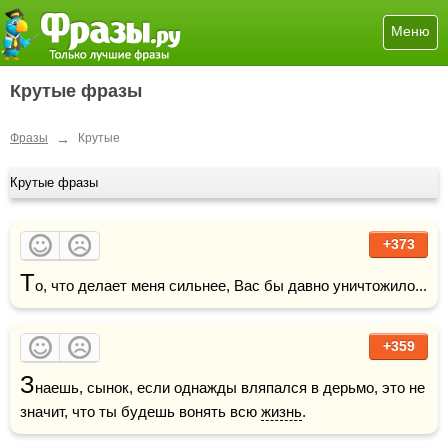
Меню
Крутые фразы
→
Фразы
Крутые
Крутые фразы
+373
Т
о, что делает меня сильнее, Вас бы давно уничтожило... 
+359
З
наешь, сынок, если однажды вляпался в дерьмо, это не 
значит, что ты будешь вонять всю 
жизнь
. 