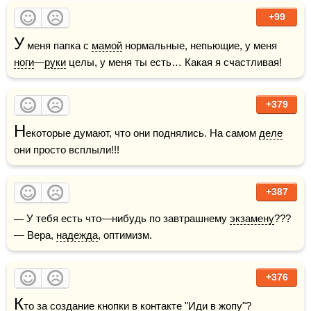
+99
У
 меня папка с 
мамой
 нормальные, непьющие, у меня 
ноги
—
руки
 целы, у меня ты есть… Какая я счастливая!
+379
Н
екоторые думают, что они поднялись. На самом 
деле
они просто всплыли!!!
+387
— У тебя есть что—нибудь по завтрашнему 
экзамену
???   
— Вера, 
надежда
, оптимизм.
+376
К
то за создание кнопки в контакте "Иди в 
жопу
"?