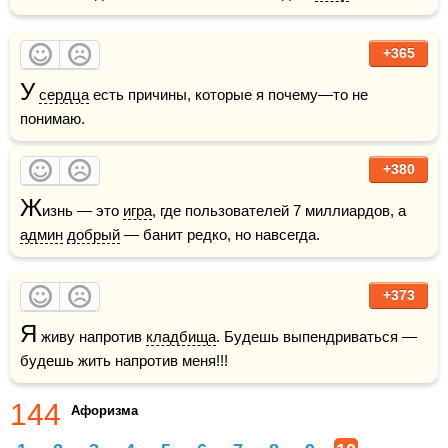
+365
У
сердца
 есть причины, которые я почему—то не 
понимаю.
+380
Ж
изнь — это 
игра
, где пользователей 7 миллиардов, а 
админ
добрый
 — банит редко, но навсегда.
+373
Я
 живу напротив 
кладбища
. Будешь выпендриваться — 
будешь жить напротив меня!!!
144
Афоризма