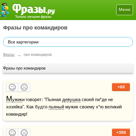
Меню
Фразы про командиров
Все картегории
→
Фразы
про командиров
Фразы про командиров
+68
М
ужик
и говорят: "Пьяная 
девушка
 своей пи*де не 
хозяйка". Как будто 
пьяный
 мужик своему х*ю великий 
командир!
+398